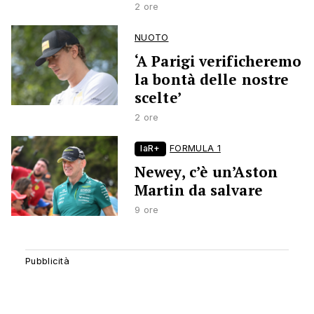
2 ore
NUOTO
‘A Parigi verificheremo
la bontà delle nostre
scelte’
2 ore
laR+
FORMULA 1
Newey, c’è un’Aston
Martin da salvare
9 ore