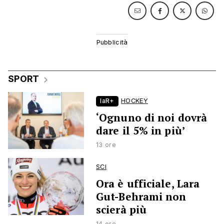
SPORT
laR+
HOCKEY
‘Ognuno di noi dovrà
dare il 5% in più’
13 ore
SCI
Ora è ufficiale, Lara
Gut-Behrami non
scierà più
14 ore