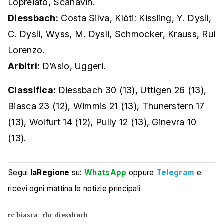
Lopreiato, Scanavin.
Diessbach:
Costa Silva, Klöti; Kissling, Y. Dysli,
C. Dysli, Wyss, M. Dysli, Schmocker, Krauss, Rui
Lorenzo.
Arbitri:
D’Asio, Uggeri.
Classifica:
Diessbach 30 (13), Uttigen 26 (13),
Biasca 23 (12), Wimmis 21 (13), Thunerstern 17
(13), Wolfurt 14 (12), Pully 12 (13), Ginevra 10
(13).
Segui
laRegione
su:
WhatsApp
oppure
Telegram
e
ricevi ogni mattina le notizie principali
rc biasca
rhc diessbach