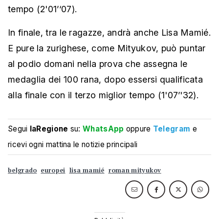
tempo (2'01’‘07).
In finale, tra le ragazze, andrà anche Lisa Mamié.
E pure la zurighese, come Mityukov, può puntar
al podio domani nella prova che assegna le
medaglia dei 100 rana, dopo essersi qualificata
alla finale con il terzo miglior tempo (1'07’'32).
Segui
laRegione
su:
WhatsApp
oppure
Telegram
e
ricevi ogni mattina le notizie principali
belgrado
europei
lisa mamié
roman mityukov