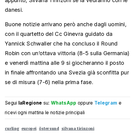
appunto, Silvana Tirinzoni se la vedranno con le
danesi.
Buone notizie arrivano però anche dagli uomini,
con il quartetto del Cc Ginevra guidato da
Yannick Schwaller che ha concluso il Round
Robin con un’ottava vittoria (8-5 sulla Germania)
e
venerdì mattina alle 9 si giocheranno il posto
in finale affrontando una Svezia già sconfitta pur
se di misura (7-6) nella prima fase
.
Segui
laRegione
su:
WhatsApp
oppure
Telegram
e
ricevi ogni mattina le notizie principali
curling
europei
östersund
silvana tirinzoni