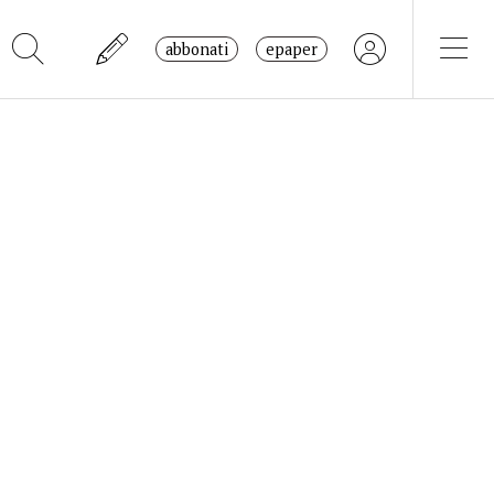
abbonati
epaper