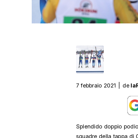
7 febbraio 2021
|
de
la
Splendido doppio podio 
squadre della tappa di