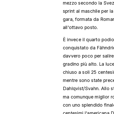
mezzo secondo la Svezia
sprint al maschile per l
gara, formata da
Roman
all'ottavo posto.
È invece il quarto podio
conquistato da
Fähndric
davvero poco per salire
gradino più alto. La luc
chiuso a soli 25 centesi
mentre sono state prece
Dahlqvist/Svahn. Allo 
ma comunque miglior ros
con uno splendido finale
centesimi l'americana D