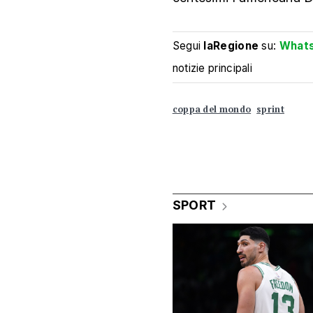
Segui
laRegione
su:
What
notizie principali
coppa del mondo
sprint
SPORT