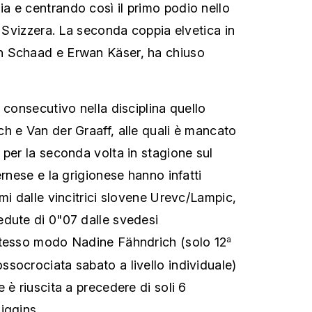
 e centrando così il primo podio nello
a Svizzera. La seconda coppia elvetica in
 Schaad e Erwan Käser, ha chiuso
 consecutivo nella disciplina quello
h e Van der Graaff, alle quali è mancato
 per la seconda volta in stagione sul
ernese e la grigionese hanno infatti
mi dalle vincitrici slovene
Urevc/Lampic,
dute di 0"07 dalle svedesi
stesso modo Nadine Fähndrich (solo 12
a
socrociata sabato a livello individuale)
 è riuscita a precedere di soli 6
iggins.