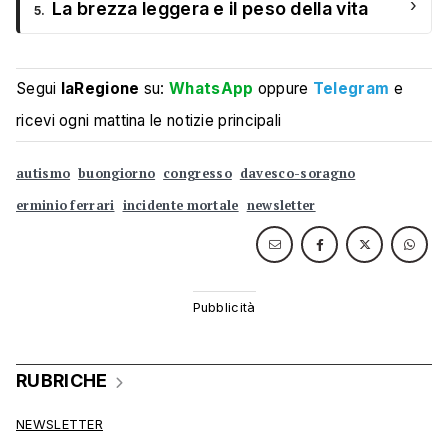
›
La brezza leggera e il peso della vita
5.
Segui
laRegione
su:
WhatsApp
oppure
Telegram
e
ricevi ogni mattina le notizie principali
autismo
buongiorno
congresso
davesco-soragno
erminio ferrari
incidente mortale
newsletter
RUBRICHE
NEWSLETTER