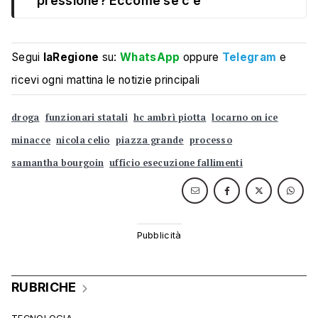
pressione? Eccome se c’è’
Segui
laRegione
su:
WhatsApp
oppure
Telegram
e
ricevi ogni mattina le notizie principali
droga
funzionari statali
hc ambrì piotta
locarno on ice
minacce
nicola celio
piazza grande
processo
samantha bourgoin
ufficio esecuzione fallimenti
RUBRICHE