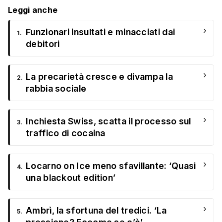
Leggi anche
›
Funzionari insultati e minacciati dai
1.
debitori
›
La precarietà cresce e divampa la
2.
rabbia sociale
›
Inchiesta Swiss, scatta il processo sul
3.
traffico di cocaina
›
Locarno on Ice meno sfavillante: ‘Quasi
4.
una blackout edition’
›
Ambrì, la sfortuna del tredici. ‘La
5.