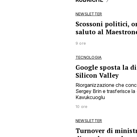
NEWSLETTER
Scossoni politici, 
saluto al Maestron
9 ore
TECNOLOGIA
Google sposta la di
Silicon Valley
Riorganizzazione che concentr
Sergey Brin e trasferisce l
Kavukcuoglu
10 ore
NEWSLETTER
Turnover di ministri