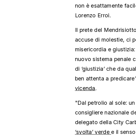
non è esattamente facil
Lorenzo Erroi.
Il prete del Mendrisiot
accuse di molestie, ci p
misericordia e giustizia:
nuovo sistema penale ca
di ‘giustizia’ che da qu
ben attenta a predicar
vicenda
.
"Dal petrolio al sole: un p
consigliere nazionale d
delegato della City Car
‘svolta’ verde
e il sens