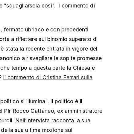
e "squagliarsela così". Il commento di
to, fermato ubriaco e con precedenti
orta a riflettere sul binomio superato di
 è stata la recente entrata in vigore del
nonico a risvegliare le sopite promesse
alche tempo a questa parte la Chiesa è
e?
Il commento di Cristina Ferrari sulla
olitico si illumina". Il politico è il
el Plr Rocco Cattaneo, ex amministratore
buroil.
Nell’intervista racconta la sua
o della sua ultima mozione sul