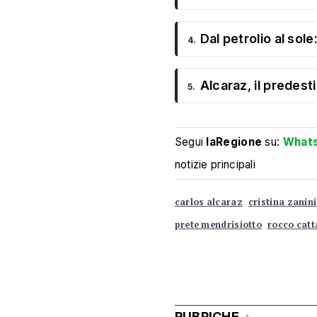
Dal petrolio al sol
4.
Alcaraz, il predest
5.
Segui
laRegione
su:
What
notizie principali
carlos alcaraz
cristina zanin
prete mendrisiotto
rocco cat
RUBRICHE