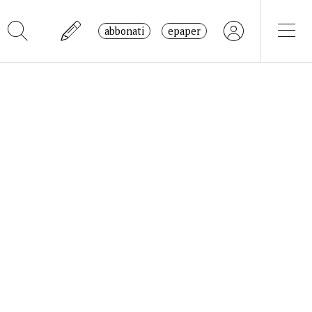
abbonati
epaper