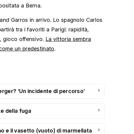
ositata a Berna.
oland Garros in arrivo. Lo spagnolo Carlos
rtirà tra i favoriti a Parigi: rapidità,
, gioco offensivo.
La vittoria sembra
 come un predestinato
.
›
ger? ‘Un incidente di percorso’
›
rte della fuga
›
o e il vasetto (vuoto) di marmellata