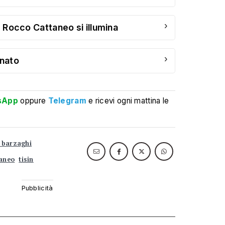
›
e: Rocco Cattaneo si illumina
›
inato
sApp
oppure
Telegram
e ricevi ogni mattina le
i barzaghi
taneo
tisin