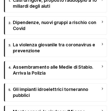
Casi di rigore, proposto raddoppio a 10
1.
miliardi degli aiuti
›
Dipendenze, nuovi gruppi a rischio con
2.
Covid
›
La violenza giovanile tra coronavirus e
3.
prevenzione
›
Assembramento alle Medie di Stabio.
4.
Arriva la Polizia
›
Gli impianti idroelettrici torneranno
5.
pubblici
›