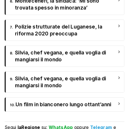
Monteceneri, la sindaca: ‘Mi sono
6.
trovata spesso in minoranza’
›
Polizie strutturate del Luganese, la
7.
riforma 2020 preoccupa
›
Silvia, chef vegana, e quella voglia di
8.
mangiarsi il mondo
›
Silvia, chef vegana, e quella voglia di
9.
mangiarsi il mondo
›
Un film in bianconero lungo ottant’anni
10.
Segui
laRegione
su:
WhatsApp
oppure
Telegram
e