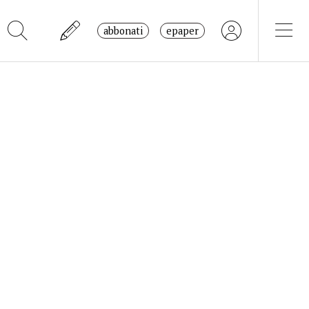
abbonati
epaper