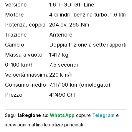
Versione
1.6 T-GDi GT-Line
Motore
4 cilindri, benzina turbo, 1.6 litri
Potenza, coppia
204 cv, 265 Nm
Trazione
Anteriore
Cambio
Doppia frizione a sette rapporti
Massa a vuoto
1’417 kg
0-100 km/h
7,5 secondi
Velocità massima
220 km/h
Consumo medio
7,1 l/100 km (omologato)
Prezzo
41’490 Chf
Segui
laRegione
su:
WhatsApp
oppure
Telegram
e
ricevi ogni mattina le notizie principali