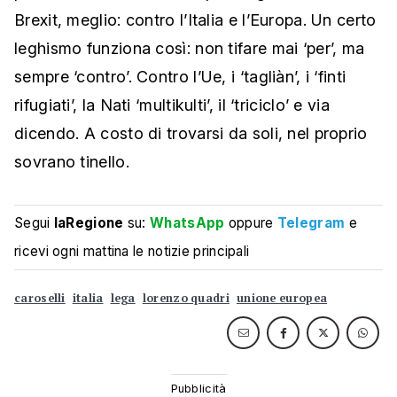
Brexit, meglio: contro l’Italia e l’Europa. Un certo
leghismo funziona così: non tifare mai ‘per’, ma
sempre ‘contro’. Contro l’Ue, i ‘tagliàn’, i ‘finti
rifugiati’, la Nati ‘multikulti’, il ‘triciclo’ e via
dicendo. A costo di trovarsi da soli, nel proprio
sovrano tinello.
Segui
laRegione
su:
WhatsApp
oppure
Telegram
e
ricevi ogni mattina le notizie principali
caroselli
italia
lega
lorenzo quadri
unione europea