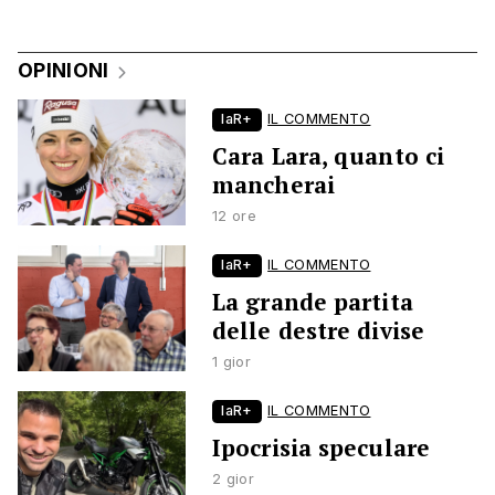
OPINIONI
laR+
IL COMMENTO
Cara Lara, quanto ci
mancherai
12 ore
laR+
IL COMMENTO
La grande partita
delle destre divise
1 gior
laR+
IL COMMENTO
Ipocrisia speculare
2 gior