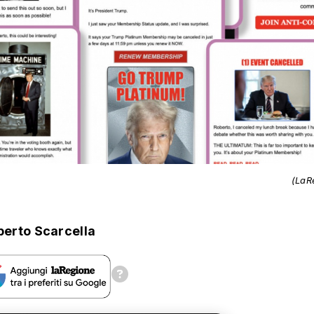
(LaR
berto Scarcella