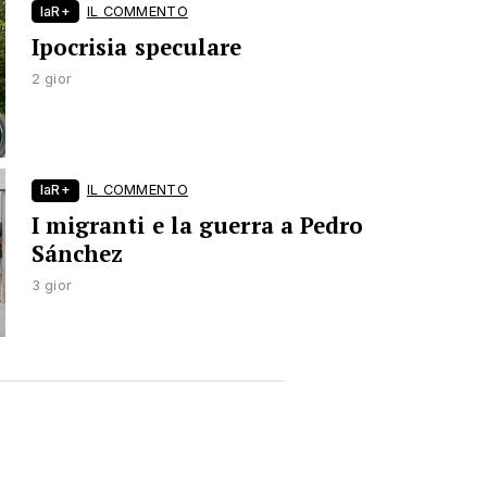
laR+
IL COMMENTO
Ipocrisia speculare
2 gior
laR+
IL COMMENTO
I migranti e la guerra a Pedro
Sánchez
3 gior