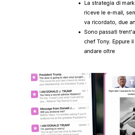
La strategia di marke
riceve le e-mail, se
va ricordato, due an
Sono passati trent'an
chef Tony. Eppure i
andare oltre