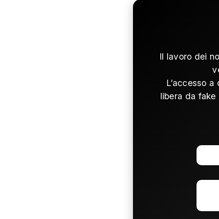
Il lavoro dei n
v
L’accesso a 
libera da fake 