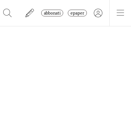
abbonati
epaper