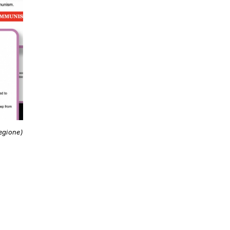
egione)