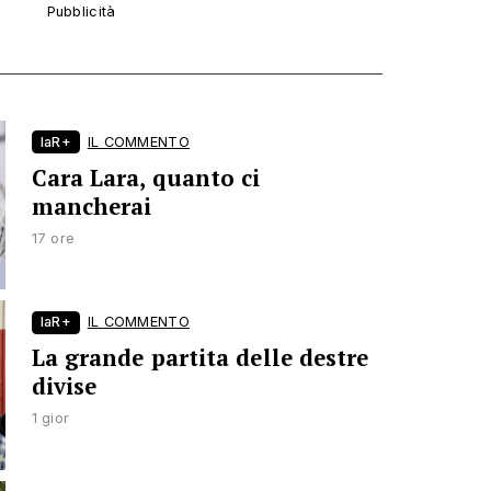
laR+
IL COMMENTO
Cara Lara, quanto ci
mancherai
17 ore
laR+
IL COMMENTO
La grande partita delle destre
divise
1 gior