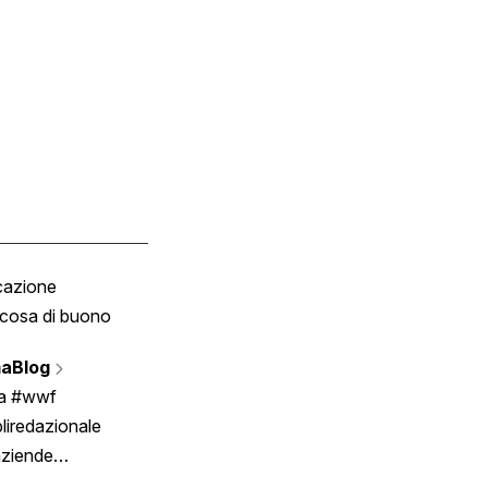
cazione
Tombola
cosa di buono
Fumetto
Vignette
aBlog
Scrivici
ia #wwf
liredazionale
aziende
rmano