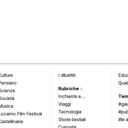
Culture
I dibattiti
Edu
Pensiero
Qual
Rubriche
Scienze
Inchieste e
Tem
Società
approfondimenti
Viaggi
#ga
Musica
Tecnologia
#pub
Locarno Film Festival
Storie bestiali
#le 
Castellinaria
Curiosità
info