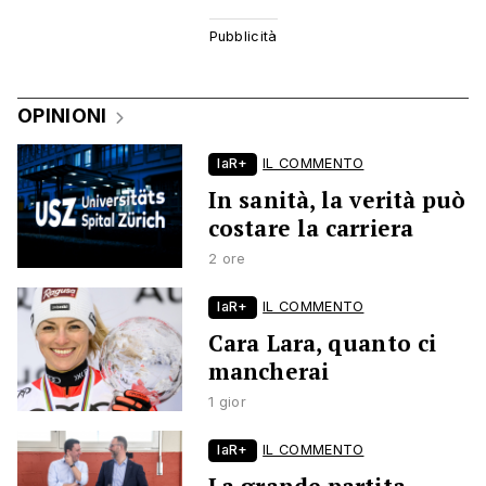
OPINIONI
laR+
IL COMMENTO
In sanità, la verità può
costare la carriera
2 ore
laR+
IL COMMENTO
Cara Lara, quanto ci
mancherai
1 gior
laR+
IL COMMENTO