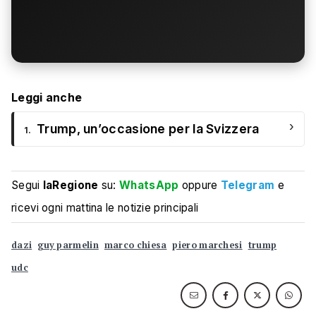
Leggi anche
›
Trump, un’occasione per la Svizzera
1.
Segui
laRegione
su:
WhatsApp
oppure
Telegram
e
ricevi ogni mattina le notizie principali
dazi
guy parmelin
marco chiesa
piero marchesi
trump
udc