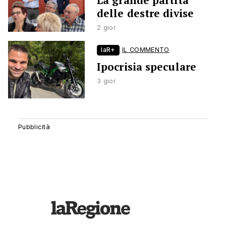
La grande partita
delle destre divise
2 gior
laR+
IL COMMENTO
Ipocrisia speculare
3 gior