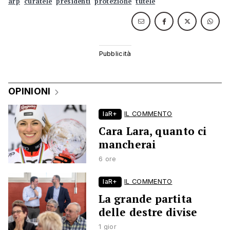
arp
curatele
presidenti
protezione
tutele
OPINIONI
laR+
IL COMMENTO
Cara Lara, quanto ci
mancherai
6 ore
laR+
IL COMMENTO
La grande partita
delle destre divise
1 gior