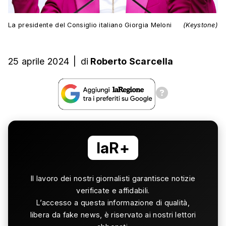
La presidente del Consiglio italiano Giorgia Meloni
(Keystone)
25 aprile 2024
|
di
Roberto Scarcella
laR+
Il lavoro dei nostri giornalisti garantisce notizie
verificate e affidabili.
L’accesso a questa informazione di qualità,
libera da fake news, è riservato ai nostri lettori