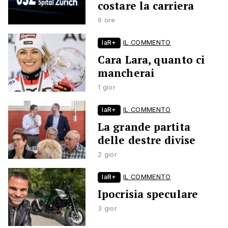
costare la carriera
9 ore
laR+
IL COMMENTO
Cara Lara, quanto ci
mancherai
1 gior
laR+
IL COMMENTO
La grande partita
delle destre divise
2 gior
laR+
IL COMMENTO
Ipocrisia speculare
3 gior