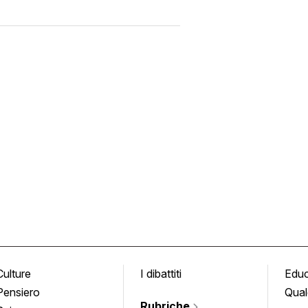
Culture
I dibattiti
Edu
Pensiero
Qual
Rubriche