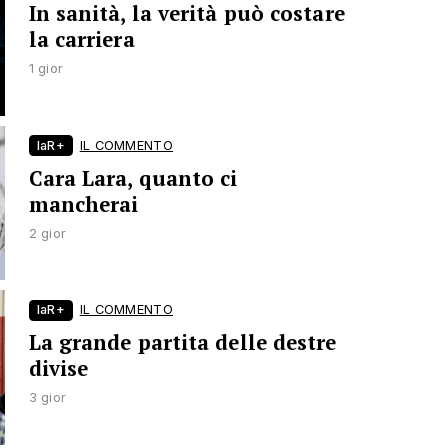
In sanità, la verità può costare
la carriera
1 gior
laR+
IL COMMENTO
Cara Lara, quanto ci
mancherai
2 gior
laR+
IL COMMENTO
La grande partita delle destre
divise
3 gior