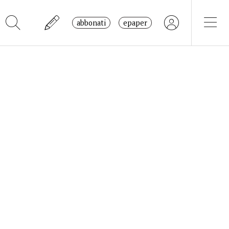
abbonati
epaper