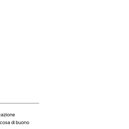
cazione
Tombola
cosa di buono
Fumetto