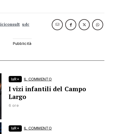
ticiconsult
udc
laR+
IL COMMENTO
I vizi infantili del Campo
Largo
6 ore
laR+
IL COMMENTO