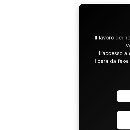
Il lavoro dei n
v
L’accesso a 
libera da fake 