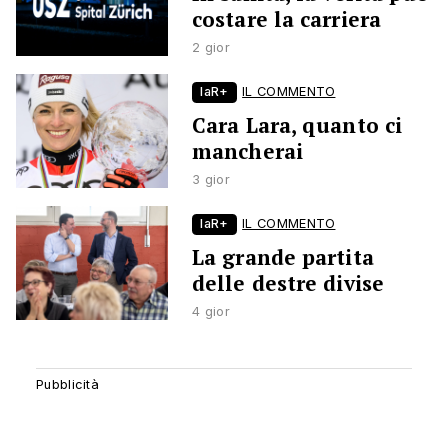
costare la carriera
2 gior
laR+
IL COMMENTO
Cara Lara, quanto ci
mancherai
3 gior
laR+
IL COMMENTO
La grande partita
delle destre divise
4 gior