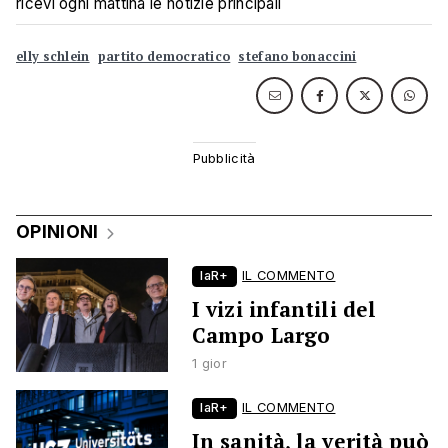
ricevi ogni mattina le notizie principali
elly schlein
partito democratico
stefano bonaccini
OPINIONI
laR+
IL COMMENTO
I vizi infantili del
Campo Largo
1 gior
laR+
IL COMMENTO
In sanità, la verità può