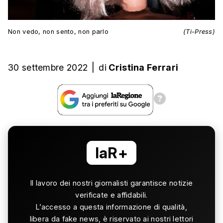
Non vedo, non sento, non parlo
(Ti-Press)
30 settembre 2022
|
di
Cristina Ferrari
laR+
Il lavoro dei nostri giornalisti garantisce notizie
verificate e affidabili.
L’accesso a questa informazione di qualità,
libera da fake news, è riservato ai nostri lettori