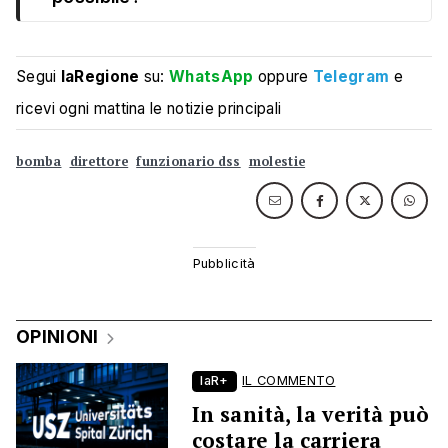
Segui
laRegione
su:
WhatsApp
oppure
Telegram
e
ricevi ogni mattina le notizie principali
bomba
direttore
funzionario dss
molestie
OPINIONI
laR+
IL COMMENTO
In sanità, la verità può
costare la carriera