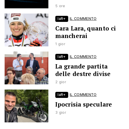
5 ore
laR+
IL COMMENTO
Cara Lara, quanto ci
mancherai
1 gior
laR+
IL COMMENTO
La grande partita
delle destre divise
2 gior
laR+
IL COMMENTO
Ipocrisia speculare
3 gior