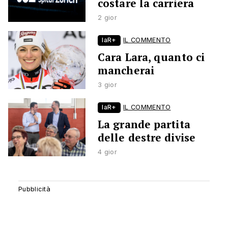
costare la carriera
2 gior
laR+
IL COMMENTO
Cara Lara, quanto ci
mancherai
3 gior
laR+
IL COMMENTO
La grande partita
delle destre divise
4 gior