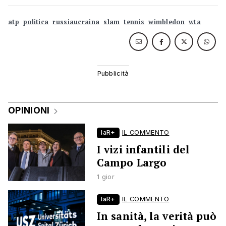
atp
politica
russiaucraina
slam
tennis
wimbledon
wta
OPINIONI
laR+
IL COMMENTO
I vizi infantili del
Campo Largo
1 gior
laR+
IL COMMENTO
In sanità, la verità può