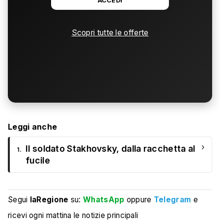
ACCEDI
Scopri tutte le offerte
Leggi anche
›
Il soldato Stakhovsky, dalla racchetta al
1.
fucile
Segui
laRegione
su:
WhatsApp
oppure
Telegram
e
ricevi ogni mattina le notizie principali