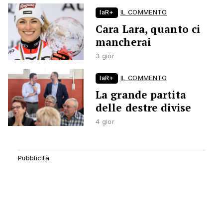
laR+
IL COMMENTO
Cara Lara, quanto ci
mancherai
3 gior
laR+
IL COMMENTO
La grande partita
delle destre divise
4 gior