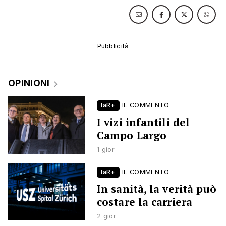
OPINIONI
laR+
IL COMMENTO
I vizi infantili del
Campo Largo
1 gior
laR+
IL COMMENTO
In sanità, la verità può
costare la carriera
2 gior