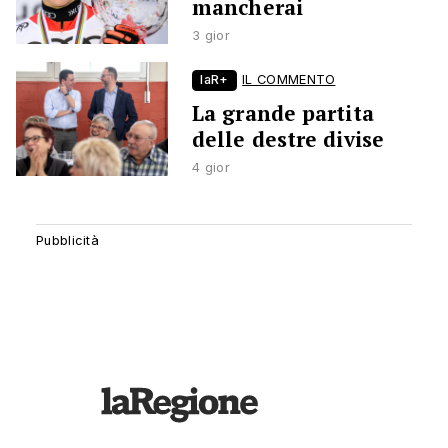
mancherai
3 gior
laR+
IL COMMENTO
La grande partita
delle destre divise
4 gior