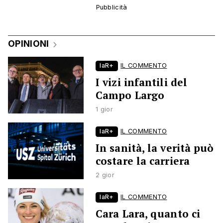
OPINIONI
laR+
IL COMMENTO
I vizi infantili del
Campo Largo
1 gior
laR+
IL COMMENTO
In sanità, la verità può
costare la carriera
2 gior
laR+
IL COMMENTO
Cara Lara, quanto ci