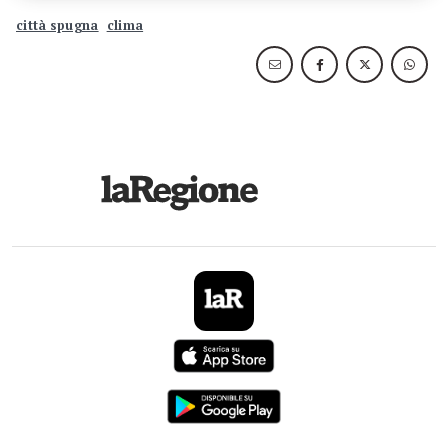
città spugna
clima