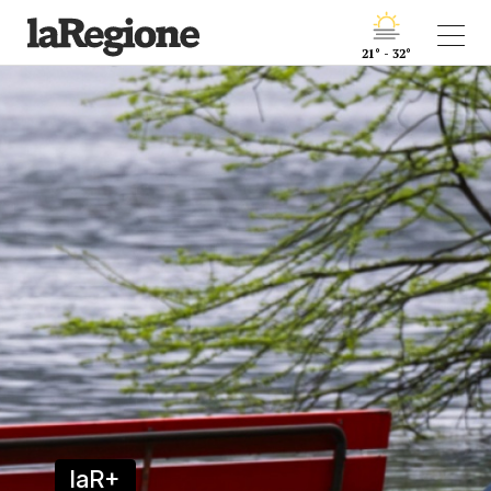
21° - 32°
laR+