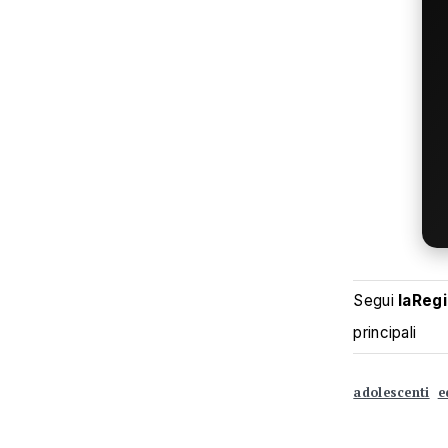
Segui
laReg
principali
adolescenti
e