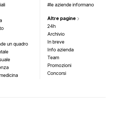
ali
#le aziende informano
Altre pagine
a
24h
to
Archivio
In breve
de un quadro
Info azienda
tale
Team
suale
Promozioni
enza
Concorsi
medicina