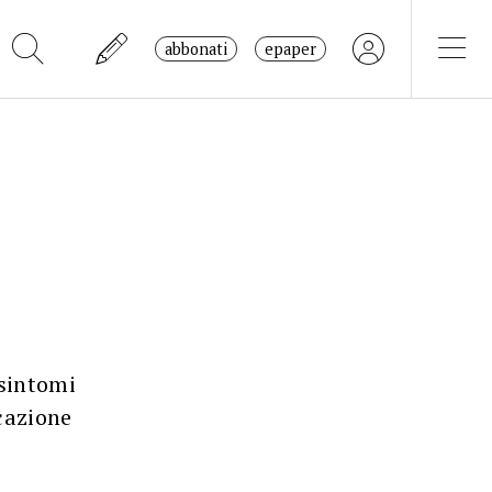
abbonati
epaper
 sintomi
ucazione