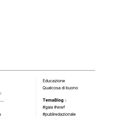
Educazione
Tomb
Qualcosa di buono
Fumet
Vigne
e
TemaBlog
Scrivi
imenti
#gaia #wwf
a
#publiredazionale