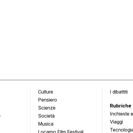
Culture
I dibattiti
Pensiero
Rubriche
Scienze
Inchieste 
e
Società
approfond
Viaggi
Musica
Tecnologi
Locarno Film Festival