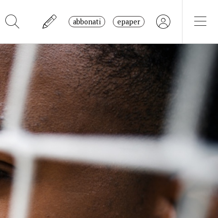
abbonati
epaper