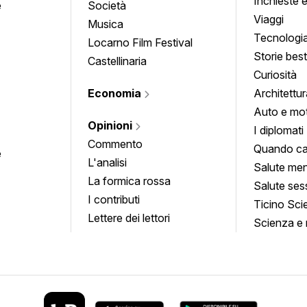
Inchieste 
e
Società
approfond
Viaggi
Musica
Tecnologi
Locarno Film Festival
Storie besti
Castellinaria
Curiosità
Economia
Architettur
Auto e mo
Opinioni
I diplomati
Commento
Quando ca
e
L'analisi
Salute men
La formica rossa
Salute ses
I contributi
Ticino Sci
Lettere dei lettori
Scienza e 