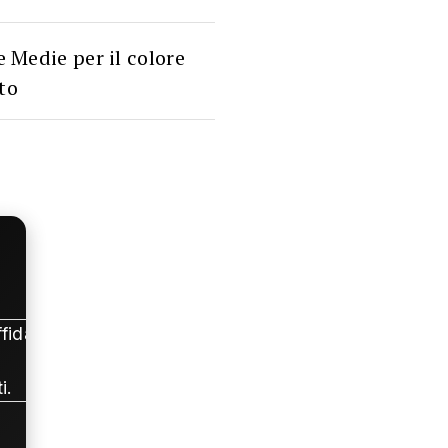
 Medie per il colore
eto
fidabili.
i.