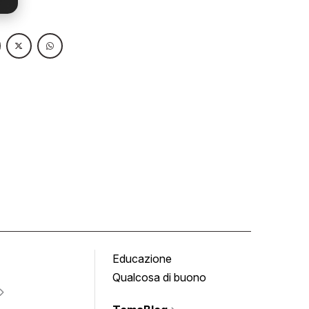
Educazione
Tomb
Qualcosa di buono
Fumet
Vigne