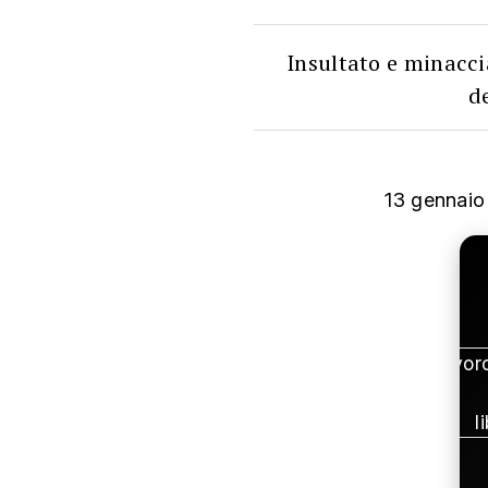
Insultato e minacci
de
13 gennaio
Il lavor
l