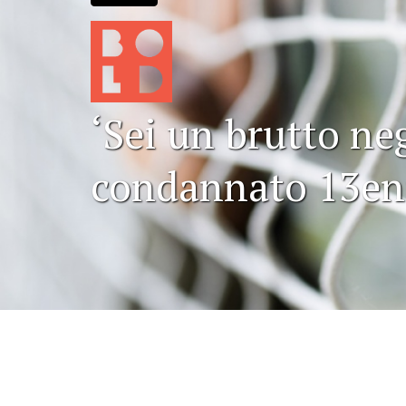
‘Sei un brutto neg
condannato 13en