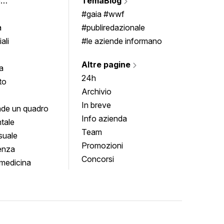
e
TemaBlog
Scrivi
imenti
#gaia #wwf
a
#publiredazionale
ali
#le aziende informano
Altre pagine
a
24h
to
Archivio
In breve
de un quadro
Info azienda
tale
Team
suale
Promozioni
enza
Concorsi
medicina