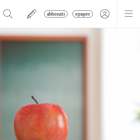
abbonati
epaper