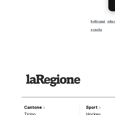
beltrami
educ
scuola
Cantone
Sport
Ticino
Hockey