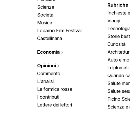
Rubriche
Scienze
Inchieste 
e
Società
approfond
Viaggi
Musica
Tecnologi
Locarno Film Festival
Storie besti
Castellinaria
Curiosità
Economia
Architettur
Auto e mo
Opinioni
I diplomati
Commento
Quando ca
e
L'analisi
Salute men
La formica rossa
Salute ses
I contributi
Ticino Sci
Lettere dei lettori
Scienza e 