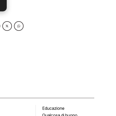
Educazione
Tomb
Qualcosa di buono
Fumet