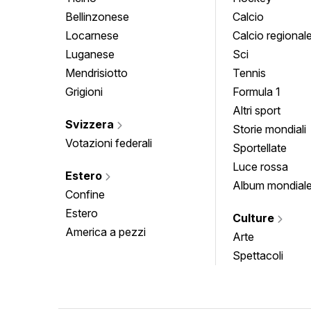
Bellinzonese
Calcio
Locarnese
Calcio regional
Luganese
Sci
Mendrisiotto
Tennis
Grigioni
Formula 1
Altri sport
Svizzera
Storie mondiali
Votazioni federali
Sportellate
Luce rossa
Estero
Album mondial
Confine
Estero
Culture
America a pezzi
Arte
Spettacoli