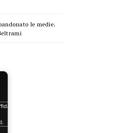
bbandonato le medie.
Beltrami
fidabili.
i.