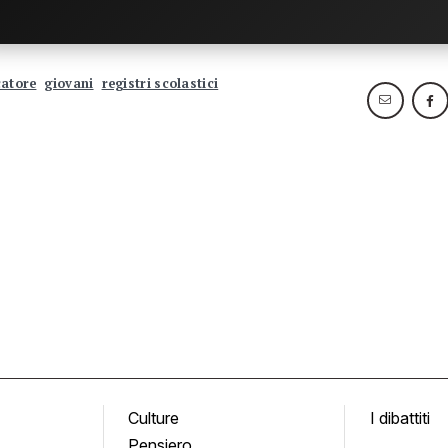
atore
giovani
registri scolastici
Culture
I dibattiti
Pensiero