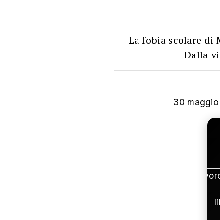
La fobia scolare di
Dalla v
30 maggio
Il lavor
l