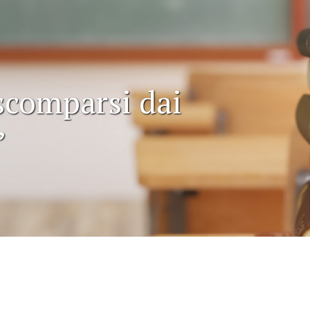
scomparsi dai
’