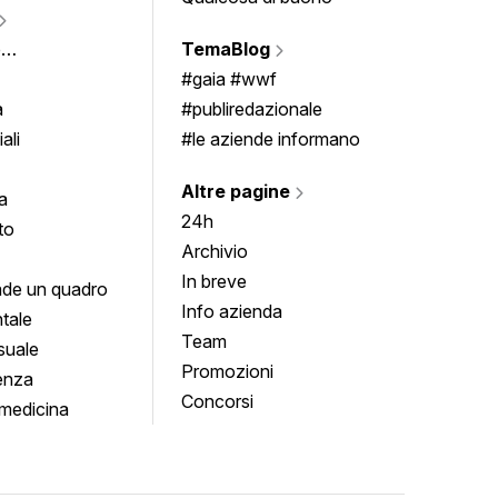
Vigne
e
TemaBlog
Scrivi
imenti
#gaia #wwf
a
#publiredazionale
ali
#le aziende informano
Altre pagine
a
24h
to
Archivio
In breve
de un quadro
Info azienda
tale
Team
suale
Promozioni
enza
Concorsi
medicina