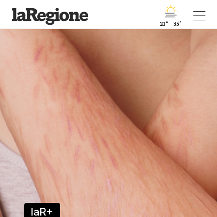
21° - 35°
laR+