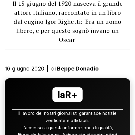
Il 15 giugno del 1920 nasceva il grande
attore italiano, raccontato in un libro
dal cugino Igor Righetti: 'Era un uomo
libero, e per questo sognò invano un
Oscar'
16 giugno 2020
|
di
Beppe Donadio
laR+
Il lavoro dei nostri giornalisti garantisce notizie
verificate e affidabili.
L’accesso a questa informazione di qualità,
libera da fake news, è riservato ai nostri lettori