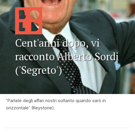
Cent'anni dopo, vi
racconto Alberto Sordi
('Segreto')
'Parlate degli affari nostri soltanto quando sarò in
orizzontale' (Keystone)