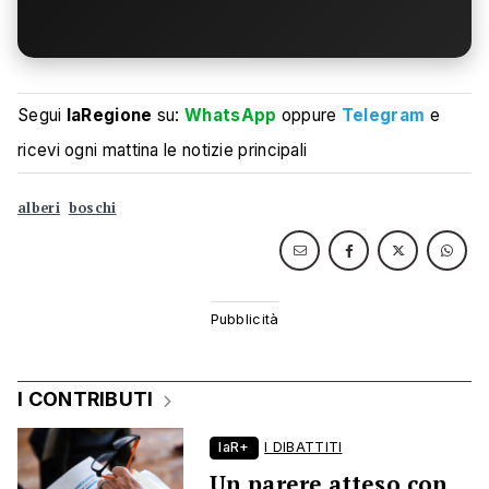
Segui
laRegione
su:
WhatsApp
oppure
Telegram
e
ricevi ogni mattina le notizie principali
alberi
boschi
I CONTRIBUTI
laR+
I DIBATTITI
Un parere atteso con