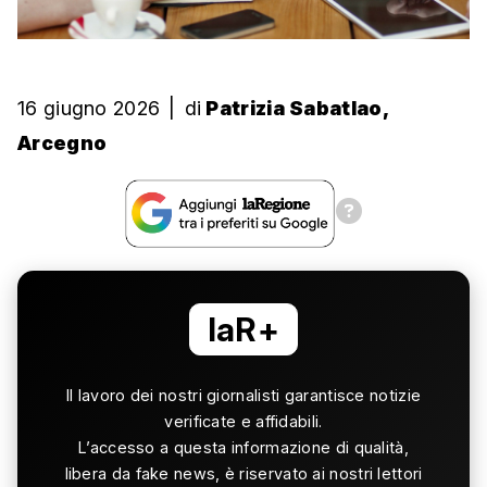
16 giugno 2026
|
di
Patrizia Sabatlao,
Arcegno
laR+
Il lavoro dei nostri giornalisti garantisce notizie
verificate e affidabili.
L’accesso a questa informazione di qualità,
libera da fake news, è riservato ai nostri lettori