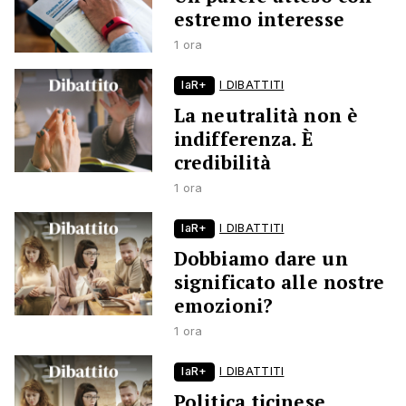
estremo interesse
1 ora
laR+
I DIBATTITI
La neutralità non è
indifferenza. È
credibilità
1 ora
laR+
I DIBATTITI
Dobbiamo dare un
significato alle nostre
emozioni?
1 ora
laR+
I DIBATTITI
Politica ticinese,