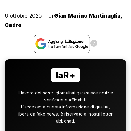
6 ottobre 2025
|
di
Gian Marino Martinaglia,
Cadro
laR+
Il lavoro dei nostri giornalisti garantisce notizie
verificate e affidabili.
L’accesso a questa informazione di qualità,
libera da fake news, è riservato ai nostri lettori
abbonati.