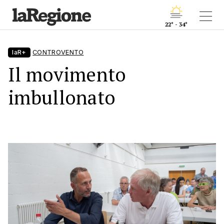
22° - 34°
laR+
CONTROVENTO
Il movimento
imbullonato