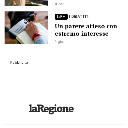
4 ore
laR+
I DIBATTITI
Un parere atteso con
estremo interesse
1 gior