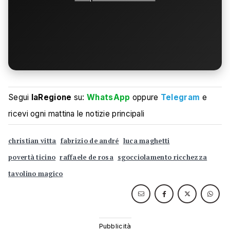
Segui
laRegione
su:
WhatsApp
oppure
Telegram
e
ricevi ogni mattina le notizie principali
christian vitta
fabrizio de andré
luca maghetti
povertà ticino
raffaele de rosa
sgocciolamento ricchezza
tavolino magico