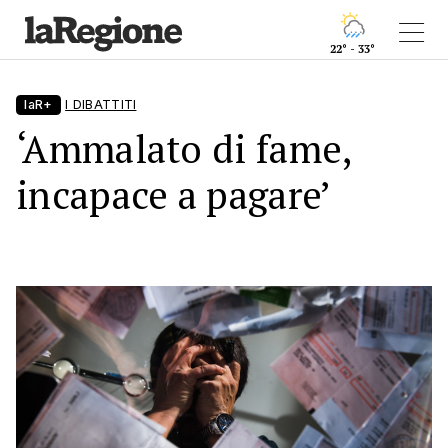
22° - 33°
laR+
I DIBATTITI
‘Ammalato di fame,
incapace a pagare’