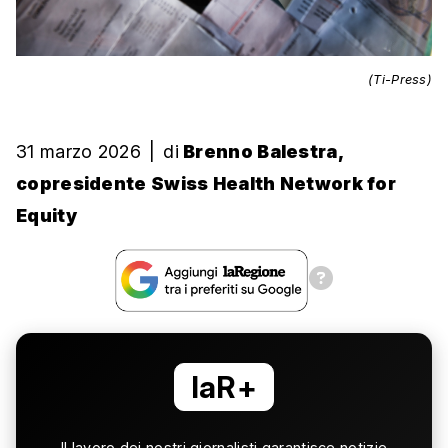
(Ti-Press)
31 marzo 2026
|
di
Brenno Balestra,
copresidente Swiss Health Network for
Equity
laR+
Il lavoro dei nostri giornalisti garantisce notizie