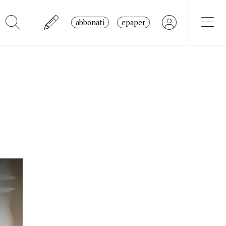
abbonati
epaper