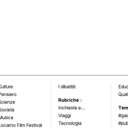
Culture
I dibattiti
Edu
Pensiero
Qual
Rubriche
Scienze
Inchieste e
Tem
Società
approfondimenti
Viaggi
#ga
Musica
Tecnologia
#pub
Locarno Film Festival