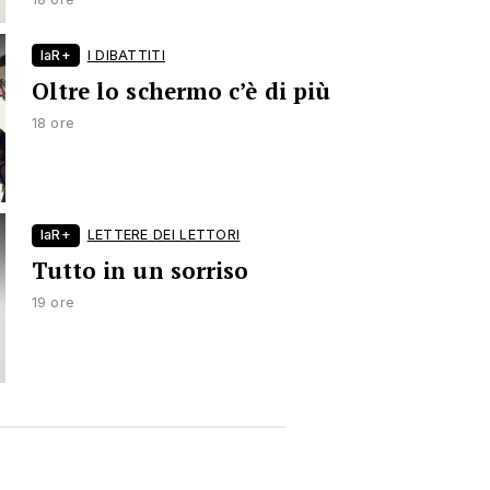
laR+
I DIBATTITI
Oltre lo schermo c’è di più
18 ore
laR+
LETTERE DEI LETTORI
Tutto in un sorriso
19 ore