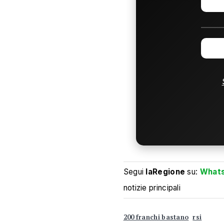
Segui
laRegione
su:
What
notizie principali
200 franchi bastano
rsi