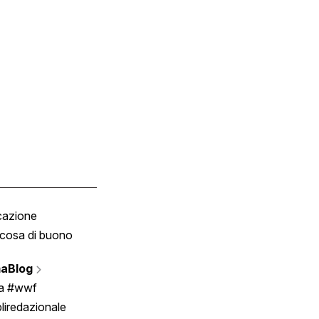
cazione
Tombola
cosa di buono
Fumetto
Vignette
aBlog
Scrivici
ia #wwf
liredazionale