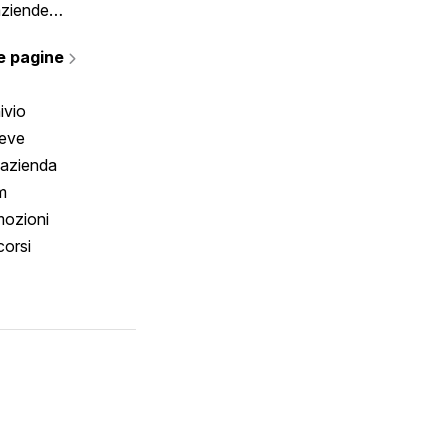
aziende
rmano
e pagine
ivio
reve
 azienda
m
ozioni
orsi