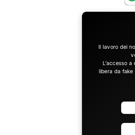
Il lavoro dei n
v
L’accesso a 
libera da fake 