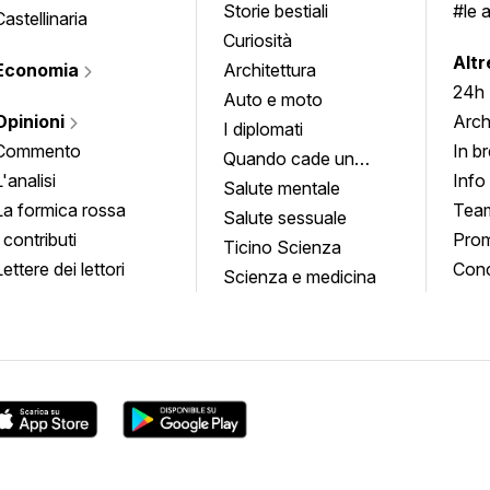
Storie bestiali
#le 
Castellinaria
Curiosità
info
Altr
Economia
Architettura
24h
Auto e moto
Opinioni
Arch
I diplomati
Commento
In b
Quando cade un
L'analisi
Info
quadro
Salute mentale
La formica rossa
Tea
Salute sessuale
I contributi
Prom
Ticino Scienza
Lettere dei lettori
Conc
Scienza e medicina