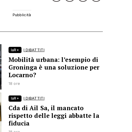
laR+
I DIBATTITI
Mobilità urbana: l’esempio di
Groninga è una soluzione per
Locarno?
18 ore
laR+
I DIBATTITI
Cda di Ail Sa, il mancato
rispetto delle leggi abbatte la
fiducia
18 ore