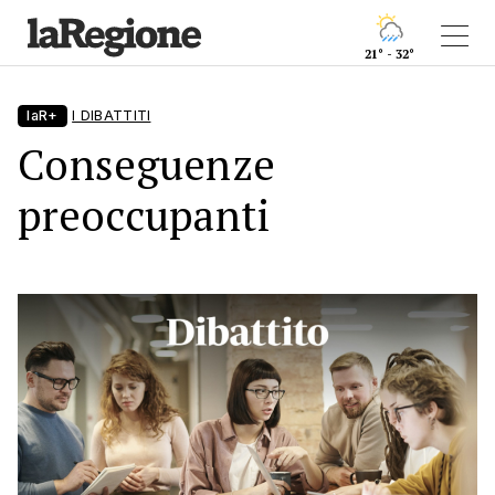
21° - 32°
laR+
I DIBATTITI
Conseguenze
preoccupanti