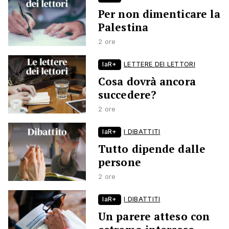
Per non dimenticare la
Palestina
2 ore
laR+
LETTERE DEI LETTORI
Cosa dovrà ancora
succedere?
2 ore
laR+
I DIBATTITI
Tutto dipende dalle
persone
2 ore
laR+
I DIBATTITI
Un parere atteso con