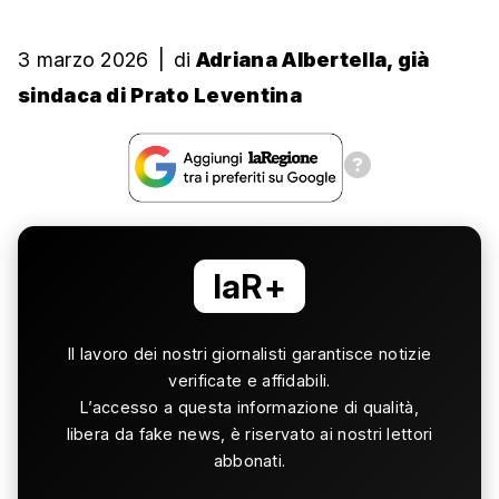
3 marzo 2026
|
di
Adriana Albertella, già
sindaca di Prato Leventina
laR+
Il lavoro dei nostri giornalisti garantisce notizie
verificate e affidabili.
L’accesso a questa informazione di qualità,
libera da fake news, è riservato ai nostri lettori
abbonati.