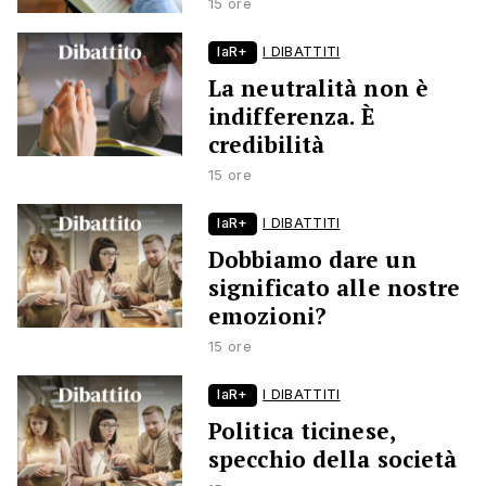
15 ore
laR+
I DIBATTITI
La neutralità non è
indifferenza. È
credibilità
15 ore
laR+
I DIBATTITI
Dobbiamo dare un
significato alle nostre
emozioni?
15 ore
laR+
I DIBATTITI
Politica ticinese,
specchio della società