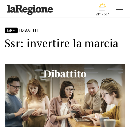
21° - 35°
laR+
I DIBATTITI
Ssr: invertire la marcia