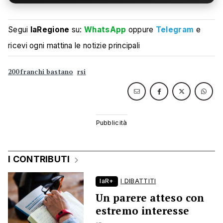
Segui
laRegione
su:
WhatsApp
oppure
Telegram
e
ricevi ogni mattina le notizie principali
200 franchi bastano
rsi
I CONTRIBUTI
laR+
I DIBATTITI
Un parere atteso con
estremo interesse