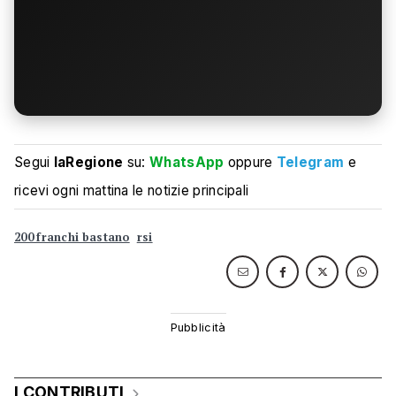
Segui
laRegione
su:
WhatsApp
oppure
Telegram
e
ricevi ogni mattina le notizie principali
200 franchi bastano
rsi
I CONTRIBUTI