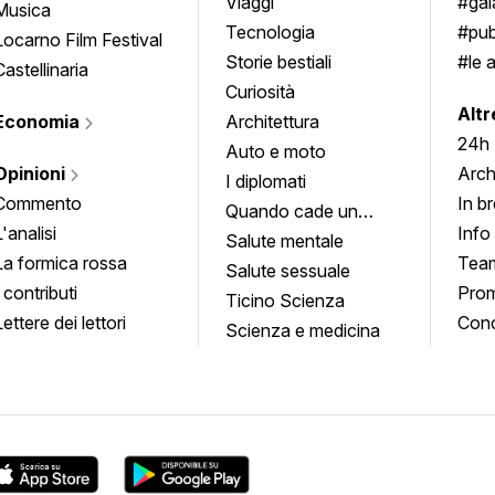
approfondimenti
Viaggi
#ga
Musica
Tecnologia
#pub
Locarno Film Festival
Storie bestiali
#le 
Castellinaria
Curiosità
info
Altr
Economia
Architettura
24h
Auto e moto
Opinioni
Arch
I diplomati
Commento
In b
Quando cade un
L'analisi
Info
quadro
Salute mentale
La formica rossa
Tea
Salute sessuale
I contributi
Prom
Ticino Scienza
Lettere dei lettori
Conc
Scienza e medicina