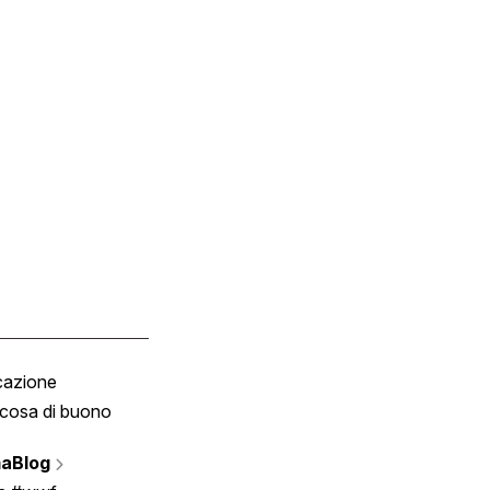
cazione
Tombola
cosa di buono
Fumetto
Vignette
aBlog
Scrivici