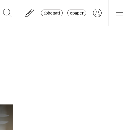
abbonati
epaper