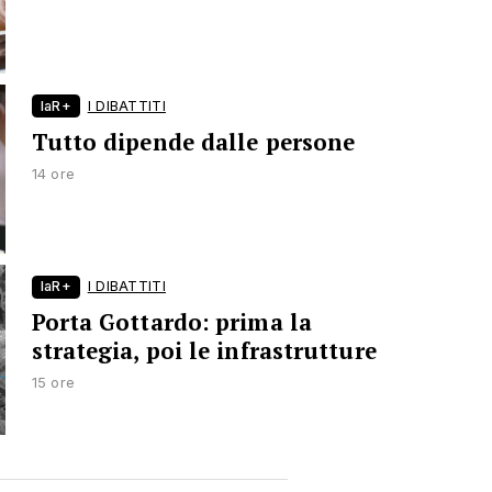
laR+
I DIBATTITI
Tutto dipende dalle persone
14 ore
laR+
I DIBATTITI
Porta Gottardo: prima la
strategia, poi le infrastrutture
15 ore