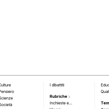
Culture
I dibattiti
Edu
Pensiero
Qual
Rubriche
Scienze
Inchieste e
Tem
Società