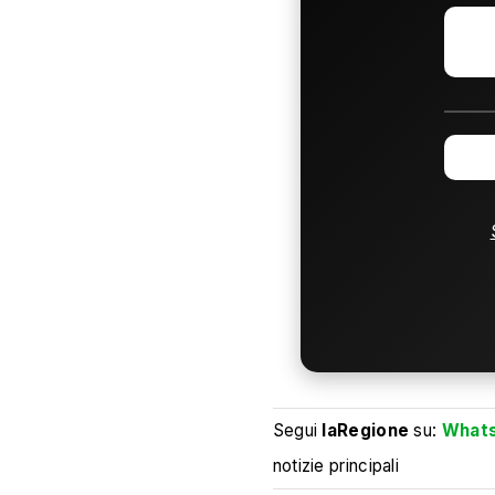
Segui
laRegione
su:
What
notizie principali