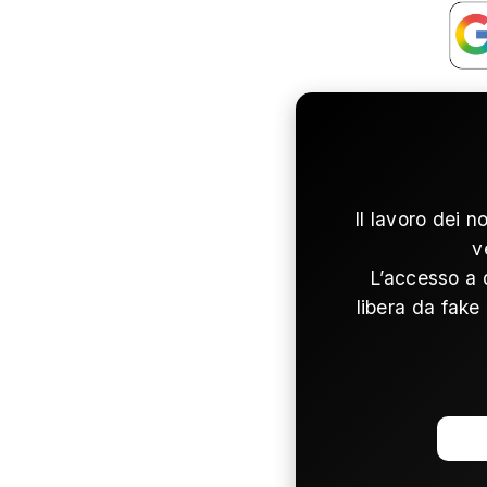
Il lavoro dei n
v
L’accesso a 
libera da fake 