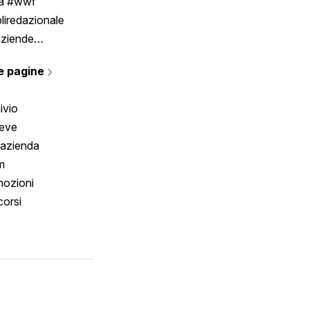
ia #wwf
liredazionale
aziende
rmano
e pagine
ivio
reve
 azienda
m
ozioni
orsi