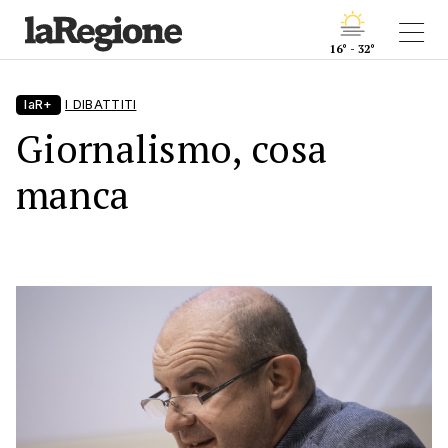
16° - 32°
laR+
I DIBATTITI
Giornalismo, cosa
manca