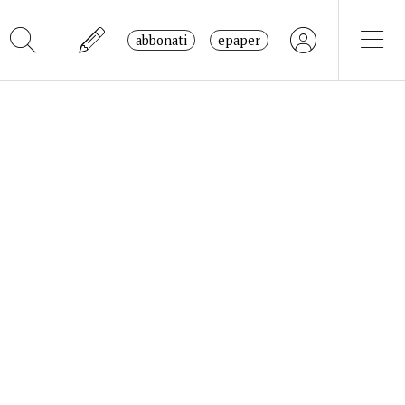
abbonati
epaper