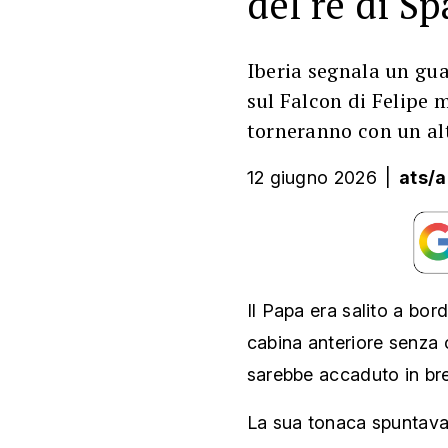
del re di S
Iberia segnala un gua
sul Falcon di Felipe 
torneranno con un al
12 giugno 2026
|
ats/
Il Papa era salito a bor
cabina anteriore senza 
sarebbe accaduto in br
La sua tonaca spuntava 