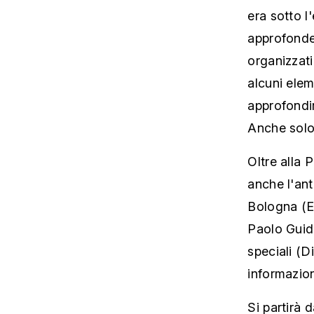
era sotto l
approfonde
organizzat
alcuni elem
approfondir
Anche solo
Oltre alla 
anche l'ant
Bologna (Em
Paolo Guido
speciali (
informazion
Si partirà d