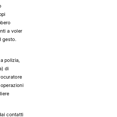
o
ppi
bbero
nti a voler
l gesto.
a polizia,
a) di
rocuratore
 operazioni
liere
dai contatti