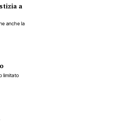
stizia a
che anche la
to
 limitato
i