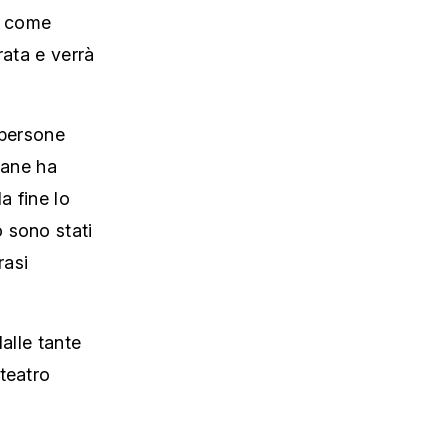
ta come
rata e verrà
 persone
vane ha
a fine lo
 sono stati
rasi
alle tante
teatro