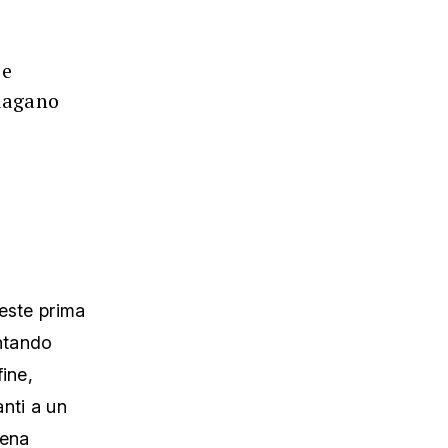
 e
dagano
veste prima
untando
ine,
nti a un
dena