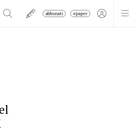
abbonati
epaper
el
i