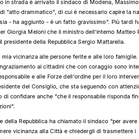
o in strada è arrivato il sindaco di Modena, Massimo
di "atto drammatico", di cui è necessario capire la n
ia - ha aggiunto - è un fatto gravissimo". Più tardi h
ier Giorgia Meloni che il ministro dell'interno Matteo
 il presidente della Repubblica Sergio Mattarella.
 mia vicinanza alle persone ferite e alle loro famiglie
ngraziamento ai cittadini che con coraggio sono inte
responsabile e alle Forze dell'ordine per il loro interve
esidente del Consiglio, che sta seguendo con attenzion
 di confidare anche "che il responsabile risponda fin
zioni".
te della Repubblica ha chiamato il sindaco "per avere 
imere vicinanza alla Città e chiedergli di trasmettere i