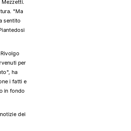
 Mezzetti.
atura. "Ma
a sentito
 Piantedosi
. Rivolgo
rvenuti per
nto", ha
e i fatti e
o in fondo
notizie dei