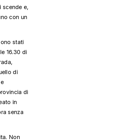
i scende e,
 uno con un
sono stati
le 16.30 di
rada,
ello di
se
rovincia di
eato in
ora senza
ita. Non