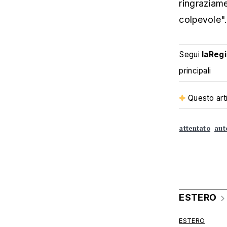
ringraziame
colpevole".
Segui
laReg
principali
Questo arti
attentato
aut
ESTERO
ESTERO