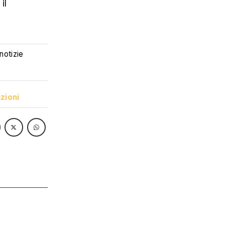
il
 notizie
zioni