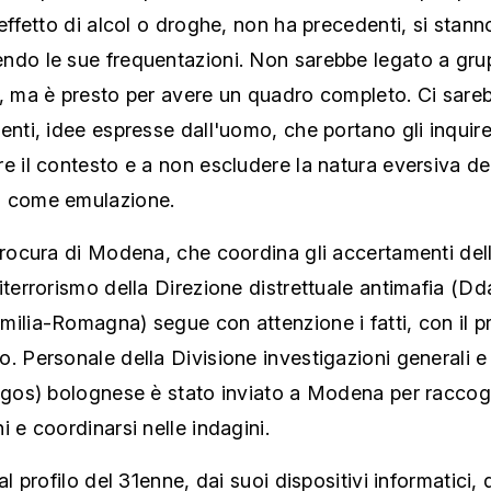
'effetto di alcol o droghe, non ha precedenti, si stann
ndo le sue frequentazioni. Non sarebbe legato a gru
i, ma è presto per avere un quadro completo. Ci sare
enti, idee espresse dall'uomo, che portano gli inquire
e il contesto e a non escludere la natura eversiva de
 come emulazione.
Procura di Modena, che coordina gli accertamenti dell
iterrorismo della Direzione distrettuale antimafia (Dd
ilia-Romagna) segue con attenzione i fatti, con il p
. Personale della Divisione investigazioni generali e
Digos) bolognese è stato inviato a Modena per raccog
i e coordinarsi nelle indagini.
al profilo del 31enne, dai suoi dispositivi informatici, 