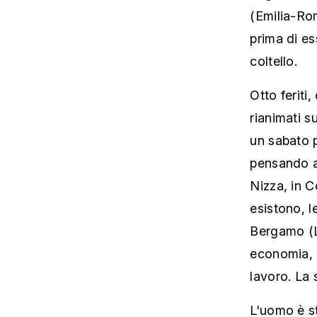
(Emilia-Ro
prima di e
coltello.
Otto feriti
rianimati s
un sabato p
pensando ad
Nizza, in C
esistono, l
Bergamo (L
economia, a
lavoro. La 
L'uomo è st