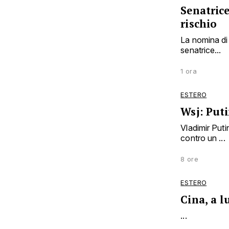
Senatrice
rischio
La nomina di 
senatrice...
1 ora
ESTERO
Wsj: Puti
Vladimir Puti
contro un ...
8 ore
ESTERO
Cina, a l
...