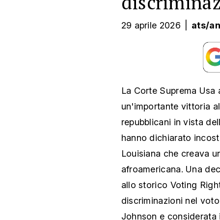
discriminaz
29 aprile 2026
|
ats/a
La Corte Suprema Usa a
un'importante vittoria 
repubblicani in vista de
hanno dichiarato incost
Louisiana che creava u
afroamericana. Una deci
allo storico Voting Righ
discriminazioni nel vot
Johnson e considerata i