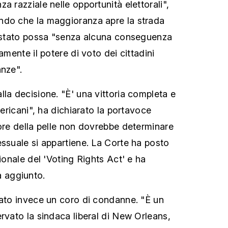
a razziale nelle opportunità elettorali",
ndo che la maggioranza apre la strada
o stato possa "senza alcuna conseguenza
amente il potere di voto dei cittadini
anze".
lla decisione. "È' una vittoria completa e
mericani", ha dichiarato la portavoce
lore della pelle non dovrebbe determinare
essuale si appartiene. La Corte ha posto
zionale del 'Voting Rights Act' e ha
 ha aggiunto.
zato invece un coro di condanne. "È un
rvato la sindaca liberal di New Orleans,