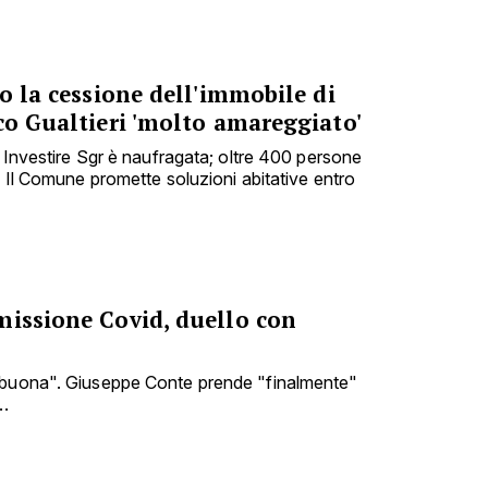
no la cessione dell'immobile di
co Gualtieri 'molto amareggiato'
e Investire Sgr è naufragata; oltre 400 persone
. Il Comune promette soluzioni abitative entro
missione Covid, duello con
 buona". Giuseppe Conte prende "finalmente"
..