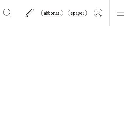
abbonati
epaper