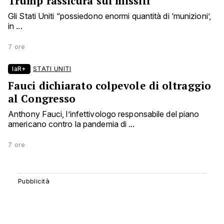
Trump rassicura sui missili
Gli Stati Uniti “possiedono enormi quantità di ‘munizioni’,
in ...
7 ore
laR+
STATI UNITI
Fauci dichiarato colpevole di oltraggio
al Congresso
Anthony Fauci, l’infettivologo responsabile del piano
americano contro la pandemia di ...
7 ore