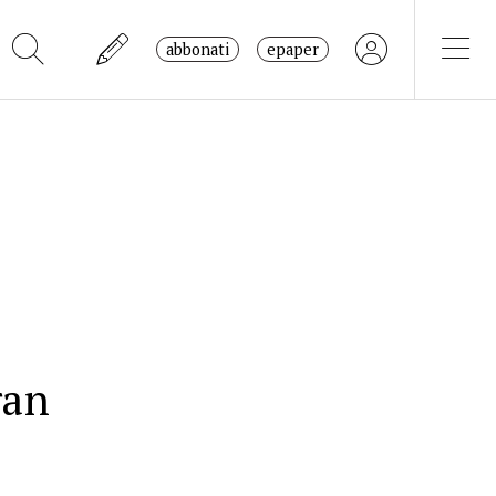
abbonati
epaper
ran