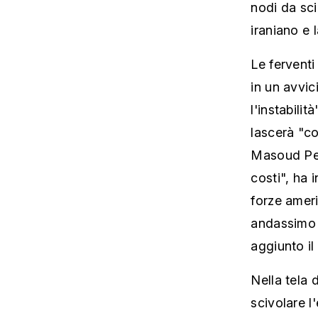
nodi da sci
iraniano e 
Le ferventi
in un avvic
l'instabili
lascerà "co
Masoud Pez
costi", ha 
forze amer
andassimo o
aggiunto il
Nella tela 
scivolare 