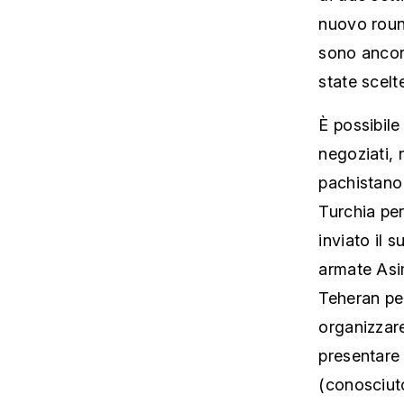
nuovo round
sono ancora
state scelt
È possibile
negoziati, n
pachistano 
Turchia pe
inviato il 
armate Asim
Teheran per
organizzare
presentare
(conosciuto