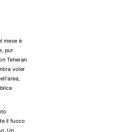
el mese è
e, pur
con Teheran
embra voler
ell'area,
blica
nto
e il fuoco
so. Un