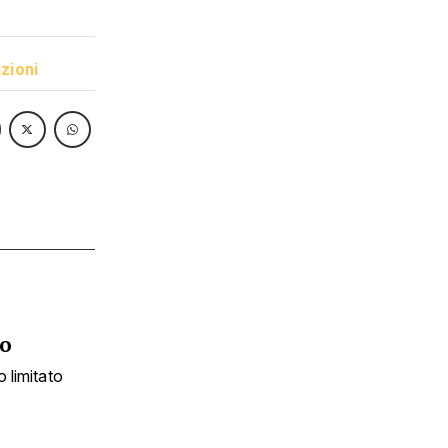
zioni
to
 limitato