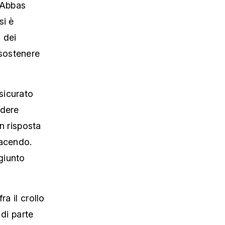
, Abbas
si è
o dei
sostenere
sicurato
edere
in risposta
facendo.
giunto
a il crollo
 di parte