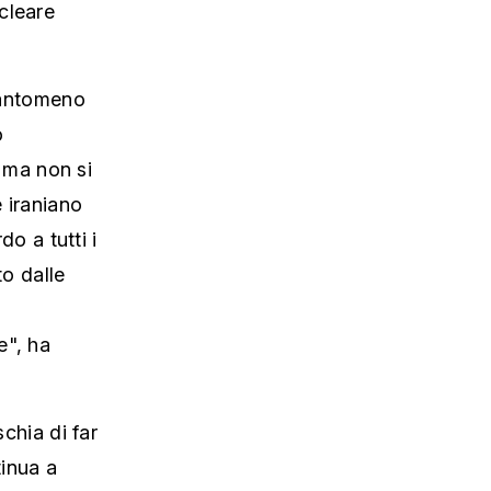
cleare
quantomeno
o
, ma non si
e iraniano
 a tutti i
to dalle
e", ha
schia di far
tinua a