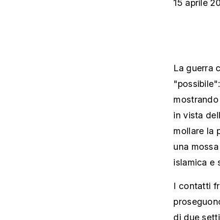
15 aprile 2
La guerra c
"possibile"
mostrando 
in vista de
mollare la p
una mossa 
islamica e 
I contatti 
proseguono 
di due set