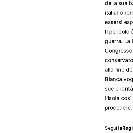
della sua 
italiano re
essersi esp
Il pericolo
guerra. La 
Congresso s
conservato
alla fine d
Bianca vogl
sue priorit
l'isola cos
procedere.
Segui
laReg