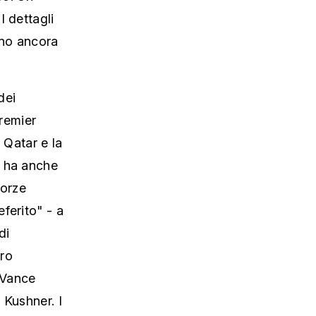
I dettagli
ono ancora
dei
premier
 Qatar e la
d ha anche
forze
ferito" - a
di
ero
 Vance
 Kushner. I