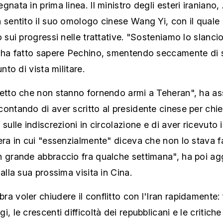
gnata in prima linea. Il ministro degli esteri iraniano
 sentito il suo omologo cinese Wang Yi, con il quale 
o sui progressi nelle trattative. "Sosteniamo lo slanci
, ha fatto sapere Pechino, smentendo seccamente di 
unto di vista militare.
detto che non stanno fornendo armi a Teheran", ha as
ontando di aver scritto al presidente cinese per chi
 sulle indiscrezioni in circolazione e di aver ricevuto 
era in cui "essenzialmente" diceva che non lo stava 
n grande abbraccio fra qualche settimana", ha poi ag
 alla sua prossima visita in Cina.
a voler chiudere il conflitto con l'Iran rapidamente: fr
i, le crescenti difficoltà dei repubblicani e le critiche