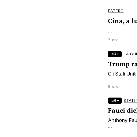
ESTERO
Cina, a l
...
7 ore
laR+
LA GU
Trump ras
Gli Stati Unit
8 ore
laR+
STATI 
Fauci dic
Anthony Fauc
...