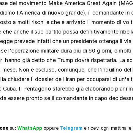
base del movimento Make America Great Again (MAG
ndiamo l'America di nuovo grande), il comandante in 
osto a molti rischi e che è arrivato il momento di vol
 è che anche il suo partito possa definitivamente ribella
legge prevede infatti che un presidente ottenga il via 
e l'operazione militare dura più di 60 giorni, e molti
ri hanno già detto che Trump dovrà rispettarla. La s
el mese. Non è escluso, comunque, che l'inquilino del
ia chiudere il dossier dell'Iran per occuparsi di un'alt
à: Cuba. Il Pentagono starebbe già elaborando piani mil
ì da essere pronto se il comandante in capo decidess
ione
su:
WhatsApp
oppure
Telegram
e ricevi ogni mattina le