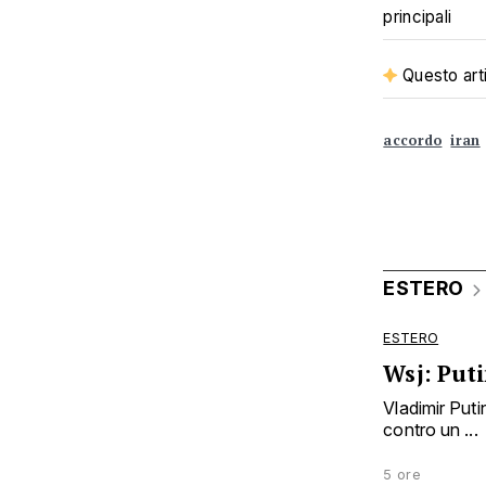
principali
Questo arti
accordo
iran
ESTERO
ESTERO
Wsj: Puti
Vladimir Puti
contro un ...
5 ore