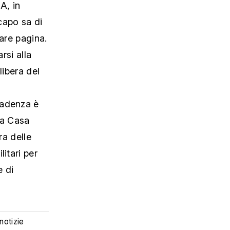
A, in
capo sa di
tare pagina.
rsi alla
libera del
cadenza è
la Casa
ra delle
itari per
e di
 notizie