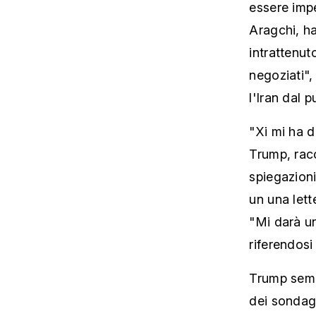
essere impe
Aragchi, ha
intrattenut
negoziati"
l'Iran dal p
"Xi mi ha 
Trump, racc
spiegazioni
un una lett
"Mi darà u
riferendosi
Trump sembr
dei sondagg