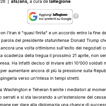
026
|
ats/ans,
a cura
de
laRegione
on l'Iran è "quasi finita" e un accordo entro la fine d
: parola del presidente statunitense Donald Trump ch
ancora una volta ottimismo sull'esito dei negoziati 
lla scadenza della tregua il prossimo 21 aprile, non s
resa. Ha infatti deciso di inviare altri 10'000 soldati n
per aumentare ancora di più la pressione sulla Repub
spingerla verso un'intesa in tempi stretti.
fra Washington e Teheran tramite i mediatori al mome
serrati e si sta lavorando a un'estensione del cessat
timane per dare alla diplomazia una chance di succes