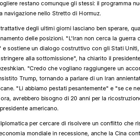
ogliere restano comunque gli stessi: il programma nu
la navigazione nello Stretto di Hormuz.
 trattative degli ultimi giorni lasciano ben sperare, 
inamento delle posizioni. "L'Iran non cerca la guerra 
tà" e sostiene un dialogo costruttivo con gli Stati Uniti
stringere alla sottomissione", ha chiarito il president
eshkian. "Credo che vogliano raggiungere un accordo
insistito Trump, tornando a parlare di un Iran annienta
icane. "Li abbiamo pestati pesantemente" e "se ce ne
ra, avrebbero bisogno di 20 anni per la ricostruzion
 presidente americano.
diplomatica per cercare di risolvere un conflitto che ri
l'economia mondiale in recessione, anche la Cina con