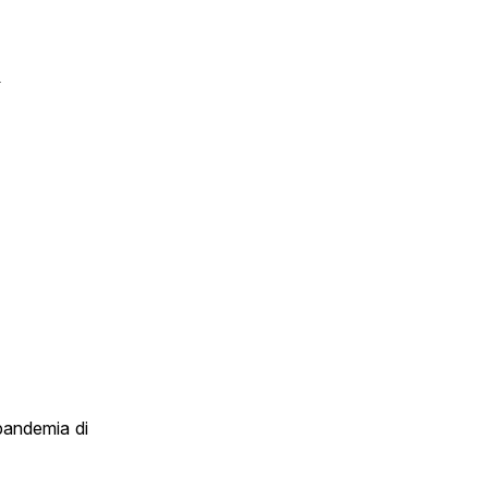
i
o
 pandemia di