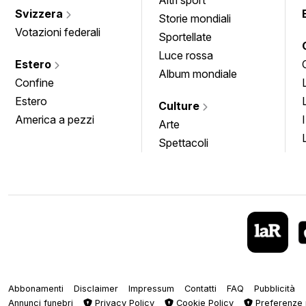
Altri sport
Svizzera
Storie mondiali
Votazioni federali
Sportellate
Luce rossa
Estero
Album mondiale
Confine
Estero
Culture
America a pezzi
Arte
Spettacoli
Abbonamenti
Disclaimer
Impressum
Contatti
FAQ
Pubblicità
Annunci funebri
Privacy Policy
Cookie Policy
Preferenze 