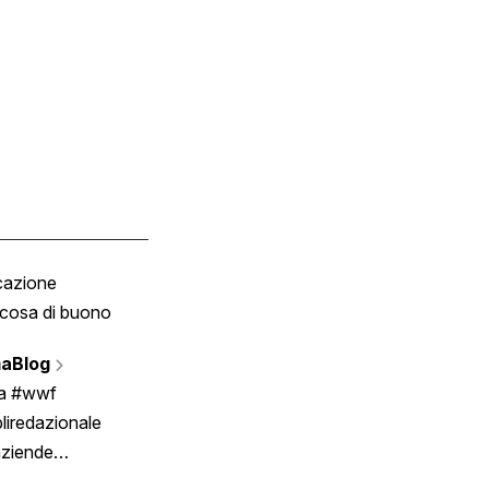
cazione
Tombola
cosa di buono
Fumetto
Vignette
aBlog
Scrivici
ia #wwf
liredazionale
aziende
rmano