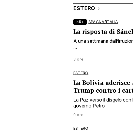
ESTERO
laR+
SPAGNA/ITALIA
La risposta di Sánc
A una settimana dall’irruzion
...
3 ore
ESTERO
La Bolivia aderisce
Trump contro i cart
La Paz verso il disgelo con 
governo Petro
9 ore
ESTERO