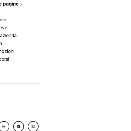
e pagine
ivio
reve
 azienda
m
ozioni
orsi