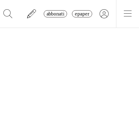
abbonati
epaper