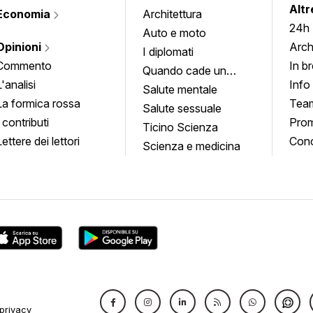
Altr
Economia
Architettura
24h
Auto e moto
Opinioni
Arch
I diplomati
Commento
In b
Quando cade un
L'analisi
Info
quadro
Salute mentale
La formica rossa
Tea
Salute sessuale
I contributi
Prom
Ticino Scienza
Lettere dei lettori
Conc
Scienza e medicina
privacy