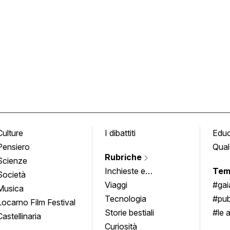
Culture
I dibattiti
Edu
Pensiero
Qual
Rubriche
Scienze
Inchieste e
Tem
Società
approfondimenti
Viaggi
#ga
Musica
Tecnologia
#pub
Locarno Film Festival
Storie bestiali
#le 
Castellinaria
Curiosità
info