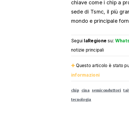
chiave come i chip a pr
sede di Tsmc, il più gra
mondo e principale forni
Segui
laRegione
su:
What
notizie principali
Questo articolo è stato pub
informazioni
chip
cina
semiconduttori
ta
tecnologia