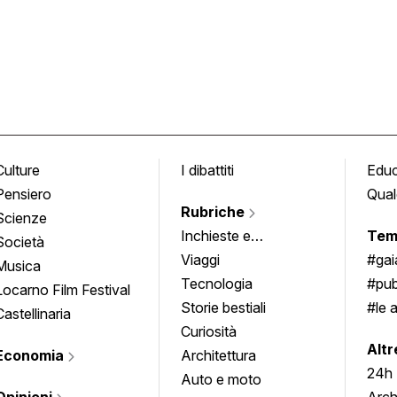
Culture
I dibattiti
Edu
Pensiero
Qual
Rubriche
Scienze
Inchieste e
Tem
Società
approfondimenti
Viaggi
#ga
Musica
Tecnologia
#pub
Locarno Film Festival
Storie bestiali
#le 
Castellinaria
Curiosità
info
Altr
Economia
Architettura
24h
Auto e moto