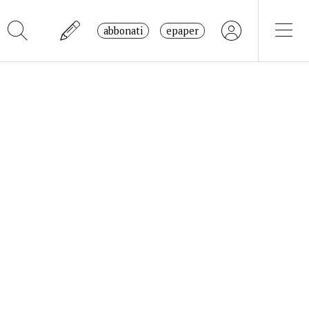
abbonati
epaper