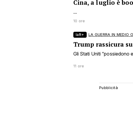
Cina, a luglio è bo
...
10 ore
laR+
LA GUERRA IN MEDIO 
Trump rassicura sui
Gli Stati Uniti “possiedono en
11 ore