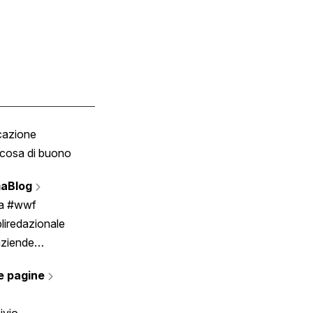
cazione
Tombola
cosa di buono
Fumetto
Vignette
aBlog
Scrivici
ia #wwf
liredazionale
aziende
rmano
e pagine