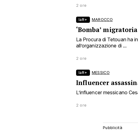
2 ore
laR+
MAROCCO
‘Bomba’ migratoria
La Procura di Tetouan ha i
all’organizzazione di ...
2 ore
laR+
MESSICO
Influencer assassin
L’influencer messicano Ces
2 ore