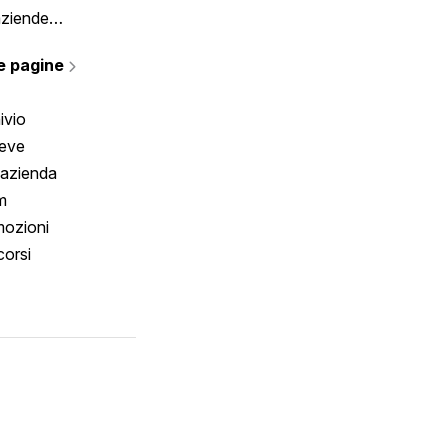
aziende
rmano
e pagine
ivio
reve
 azienda
m
ozioni
orsi