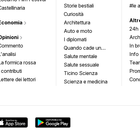
Storie bestiali
#le 
Castellinaria
Curiosità
info
Altr
Economia
Architettura
24h
Auto e moto
Opinioni
Arch
I diplomati
Commento
In b
Quando cade un
L'analisi
Info
quadro
Salute mentale
La formica rossa
Tea
Salute sessuale
I contributi
Prom
Ticino Scienza
Lettere dei lettori
Conc
Scienza e medicina