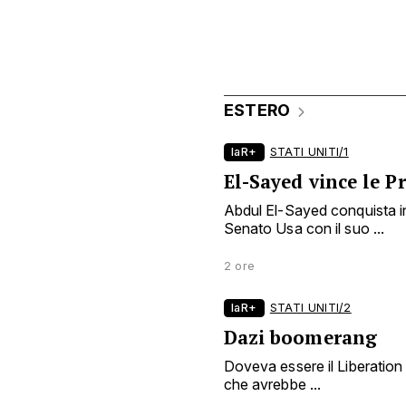
ESTERO
laR+
STATI UNITI/1
El-Sayed vince le 
Abdul El-Sayed conquista in
Senato Usa con il suo ...
2 ore
laR+
STATI UNITI/2
Dazi boomerang
Doveva essere il Liberation
che avrebbe ...