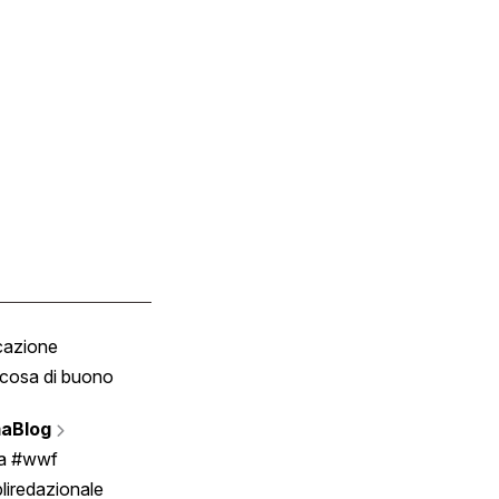
cazione
Tombola
cosa di buono
Fumetto
Vignette
aBlog
Scrivici
ia #wwf
liredazionale