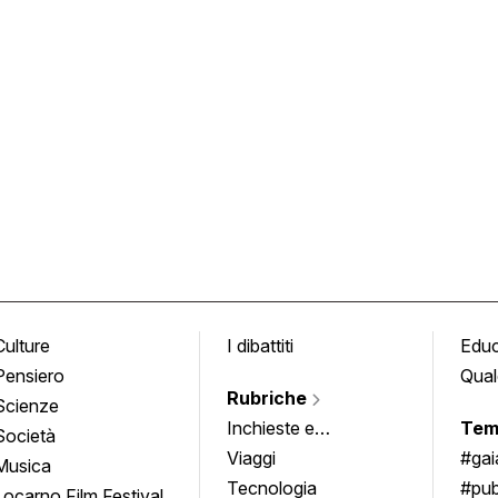
Culture
I dibattiti
Edu
Pensiero
Qual
Rubriche
Scienze
Inchieste e
Tem
Società
approfondimenti
Viaggi
#ga
Musica
Tecnologia
#pub
Locarno Film Festival