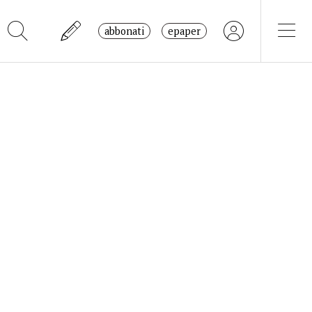
abbonati
epaper