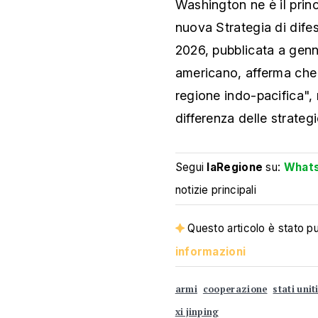
Washington ne è il princ
nuova Strategia di difes
2026, pubblicata a genn
americano, afferma che
regione indo-pacifica",
differenza delle strate
Segui
laRegione
su:
What
notizie principali
Questo articolo è stato pub
informazioni
armi
cooperazione
stati unit
xi jinping