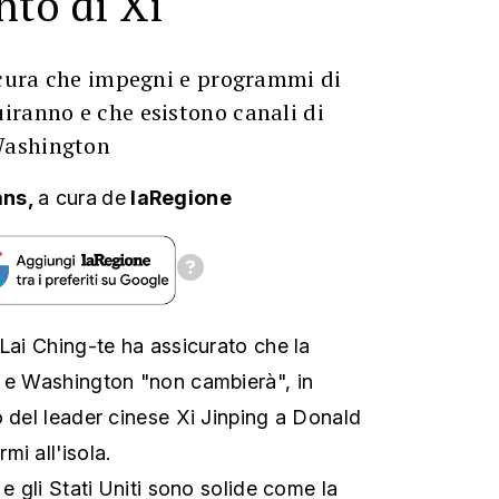
nto di Xi
icura che impegni e programmi di
iranno e che esistono canali di
Washington
ans,
a cura
de
laRegione
 Lai Ching-te ha assicurato che la
i e Washington "non cambierà", in
o del leader cinese Xi Jinping a Donald
i all'isola.
 e gli Stati Uniti sono solide come la