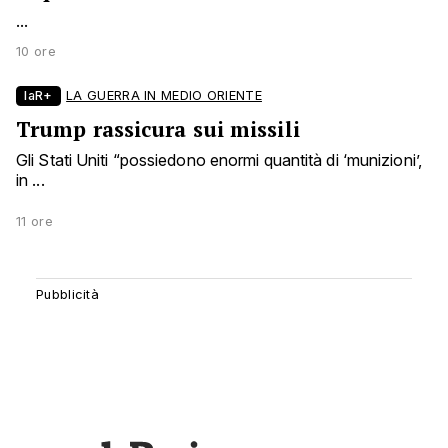
...
10 ore
laR+
LA GUERRA IN MEDIO ORIENTE
Trump rassicura sui missili
Gli Stati Uniti “possiedono enormi quantità di ‘munizioni’,
in ...
11 ore