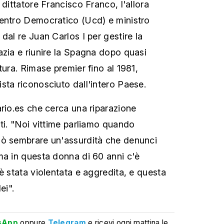
 dittatore Francisco Franco, l'allora
Centro Democratico (Ucd) e ministro
dal re Juan Carlos I per gestire la
azia e riunire la Spagna dopo quasi
tura. Rimase premier fino al 1981,
sta riconosciuto dall'intero Paese.
ario.es che cerca una riparazione
iti. "Noi vittime parliamo quando
uò sembrare un'assurdità che denunci
ma in questa donna di 60 anni c'è
è stata violentata e aggredita, e questa
ei".
sApp
oppure
Telegram
e ricevi ogni mattina le