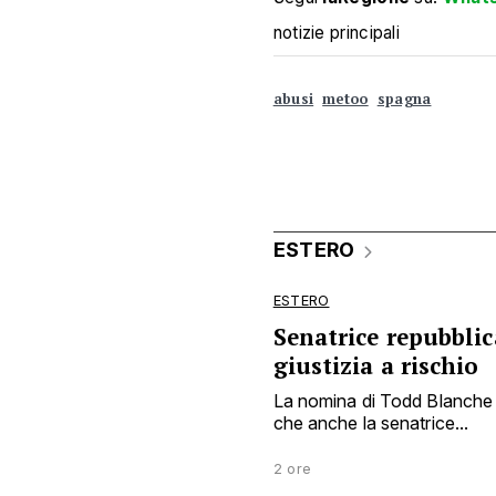
notizie principali
abusi
metoo
spagna
ESTERO
ESTERO
Senatrice repubbli
giustizia a rischio
La nomina di Todd Blanche a
che anche la senatrice...
2 ore