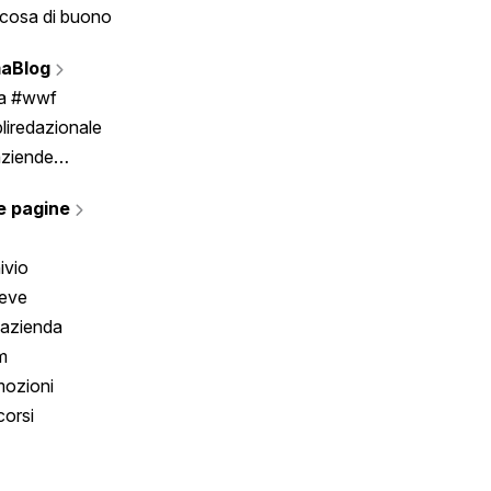
cosa di buono
Fumetto
Vignette
aBlog
Scrivici
ia #wwf
liredazionale
aziende
rmano
e pagine
ivio
reve
 azienda
m
ozioni
orsi