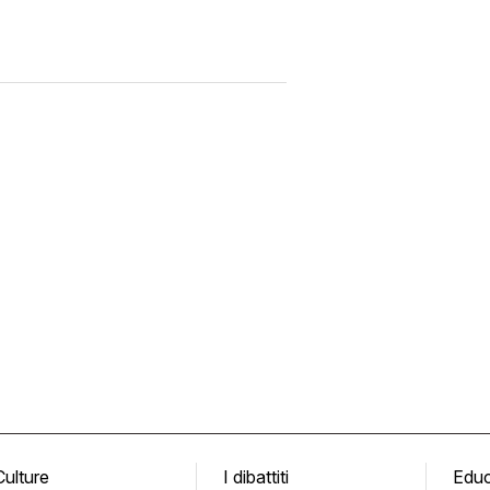
Culture
I dibattiti
Edu