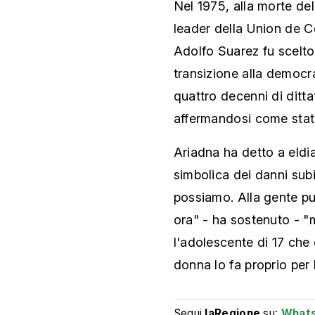
Nel 1975, alla morte del
leader della Union de 
Adolfo Suarez fu scelto 
transizione alla democr
quattro decenni di ditta
affermandosi come stati
Ariadna ha detto a eldi
simbolica dei danni sub
possiamo. Alla gente p
ora" - ha sostenuto - "
l'adolescente di 17 che 
donna lo fa proprio per l
Segui
laRegione
su:
What