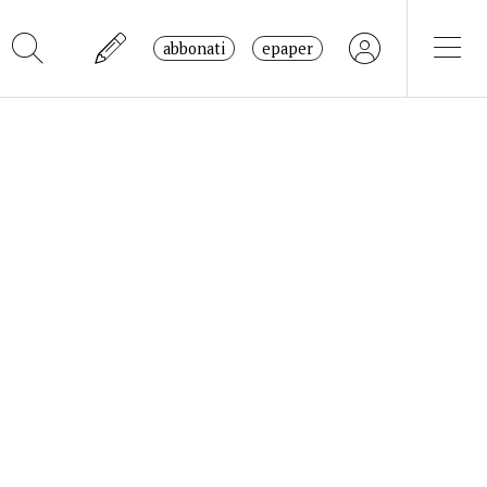
abbonati
epaper