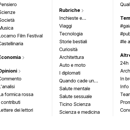
Pensiero
Qual
Rubriche
Scienze
Inchieste e
Tem
Società
approfondimenti
Viaggi
#ga
Musica
Tecnologia
#pub
Locarno Film Festival
Storie bestiali
#le 
Castellinaria
Curiosità
info
Altr
Economia
Architettura
24h
Auto e moto
Opinioni
Arch
I diplomati
Commento
In b
Quando cade un
L'analisi
Info
quadro
Salute mentale
La formica rossa
Tea
Salute sessuale
I contributi
Prom
Ticino Scienza
Lettere dei lettori
Conc
Scienza e medicina