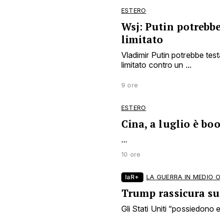
ESTERO
Wsj: Putin potrebbe
limitato
Vladimir Putin potrebbe tes
limitato contro un ...
9 ore
ESTERO
Cina, a luglio è bo
...
10 ore
laR+
LA GUERRA IN MEDIO 
Trump rassicura sui
Gli Stati Uniti “possiedono en