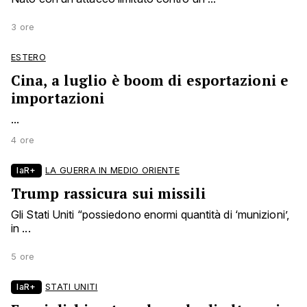
3 ore
ESTERO
Cina, a luglio è boom di esportazioni e
importazioni
...
4 ore
laR+
LA GUERRA IN MEDIO ORIENTE
Trump rassicura sui missili
Gli Stati Uniti “possiedono enormi quantità di ‘munizioni’,
in ...
5 ore
laR+
STATI UNITI