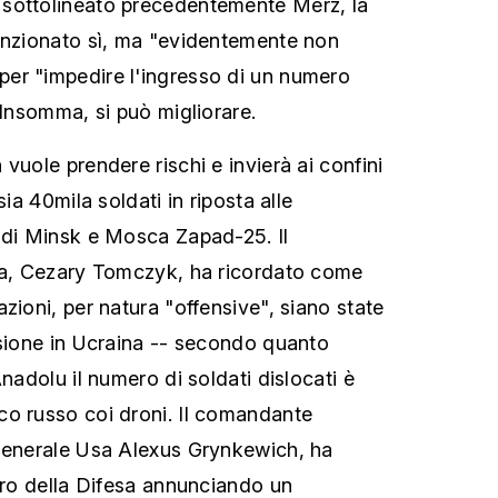
sottolineato precedentemente Merz, la
unzionato sì, ma "evidentemente non
er "impedire l'ingresso di un numero
 Insomma, si può migliorare.
vuole prendere rischi e invierà ai confini
sia 40mila soldati in riposta alle
 di Minsk e Mosca Zapad-25. Il
esa, Cezary Tomczyk, ha ricordato come
zioni, per natura "offensive", siano state
asione in Ucraina -- secondo quanto
Anadolu il numero di soldati dislocati è
co russo coi droni. Il comandante
 generale Usa Alexus Grynkewich, ha
tero della Difesa annunciando un