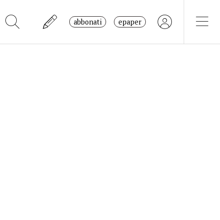
abbonati
epaper