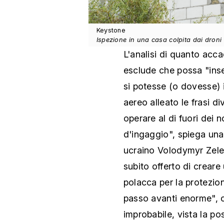
Keystone
Ispezione in una casa colpita dai droni 
L'analisi di quanto acca
esclude che possa "inse
si potesse (o dovesse) i
aereo alleato le frasi d
operare al di fuori dei n
d'ingaggio", spiega una 
ucraino Volodymyr Zelen
subito offerto di crear
polacca per la protezion
passo avanti enorme", 
improbabile, vista la po